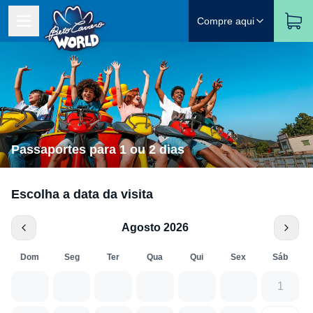
Compre aqui
Passaportes para 1 ou 2 dias
Escolha a data da visita
Agosto 2026
Dom
Seg
Ter
Qua
Qui
Sex
Sáb
1