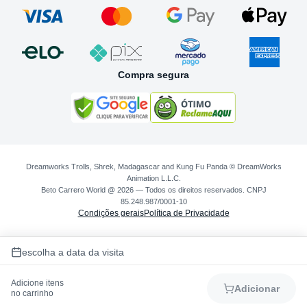
Compra segura
Dreamworks Trolls, Shrek, Madagascar and Kung Fu Panda © DreamWorks
Animation L.L.C.
Beto Carrero World @ 2026 — Todos os direitos reservados. CNPJ
85.248.987/0001-10
Condições gerais
Política de Privacidade
escolha a data da visita
Adicione itens
Adicionar
no carrinho