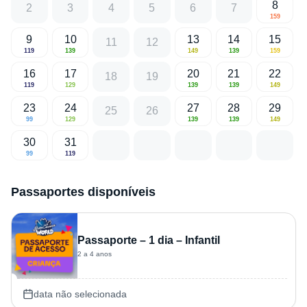
8
2
3
4
5
6
7
159
9
10
13
14
15
11
12
119
139
149
139
159
16
17
20
21
22
18
19
119
129
139
139
149
23
24
27
28
29
25
26
99
129
139
139
149
30
31
99
119
Passaportes disponíveis
Passaporte – 1 dia – Infantil
2 a 4 anos
data não selecionada