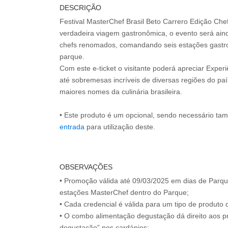
DESCRIÇÃO
Festival MasterChef Brasil Beto Carrero Edição C
verdadeira viagem gastronômica, o evento será ain
chefs renomados, comandando seis estações gastr
parque.
Com este e-ticket o visitante poderá apreciar Exper
até sobremesas incríveis de diversas regiões do paí
maiores nomes da culinária brasileira.
• Este produto é um opcional, sendo necessário ta
entrada
para utilização deste.
OBSERVAÇÕES
• Promoção válida até 09/03/2025 em dias de Parque
estações MasterChef dentro do Parque;
• Cada credencial é válida para um tipo de produto d
• O combo alimentação degustação dá direito aos p
degustação” nos cardápios;