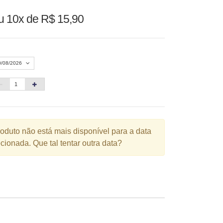
u
10x de R$ 15,90
0/08/2026
Agosto 2026
»
D
S
T
Q
Q
S
S
1
roduto não está mais disponível para a data
cionada. Que tal tentar outra data?
3
4
5
6
7
8
10
11
12
13
14
15
6
17
18
19
20
21
22
3
24
25
26
27
28
29
0
31