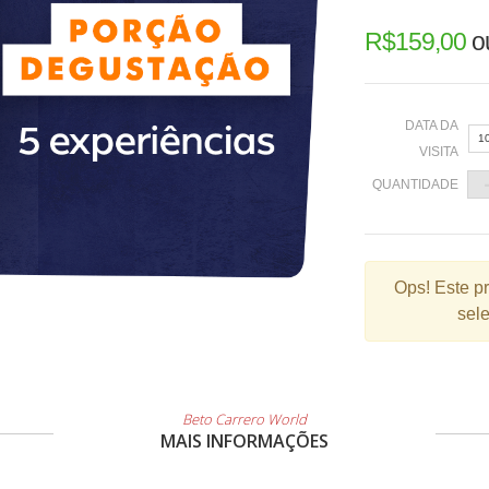
R$
159,00
o
DATA DA
1
VISITA
QUANTIDADE
«
Ops!
Este p
sele
2
9
1
2
Beto Carrero World
MAIS INFORMAÇÕES
3