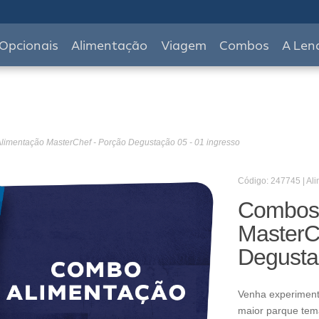
Opcionais
Alimentação
Viagem
Combos
A Len
imentação MasterChef - Porção Degustação 05 - 01 ingresso
Código: 247745 | Al
Combos 
MasterC
Degusta
Venha experiment
maior parque temá