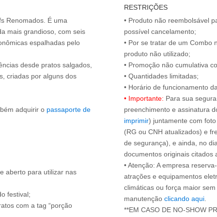
RESTRIÇÕES
hefs Renomados. É uma
• Produto não reembolsável pa
da mais grandioso, com seis
possível cancelamento;
onômicas espalhadas pelo
• Por se tratar de um Combo n
produto não utilizado;
iências desde pratos salgados,
• Promoção não cumulativa c
s, criadas por alguns dos
• Quantidades limitadas;
• Importante:
Para sua seguran
mbém adquirir o
passaporte de
preenchimento e assinatura do
imprimir
) juntamente com foto
(RG ou CNH atualizados) e fre
de segurança), e ainda, no di
documentos originais citados 
• Atenção: A empresa reserva-s
 aberto para utilizar nas
atrações e equipamentos elet
climáticas ou força maior sem
o festival;
manutenção
clicando aqui
.
ratos com a tag “porção
**EM CASO DE NO-SHOW P