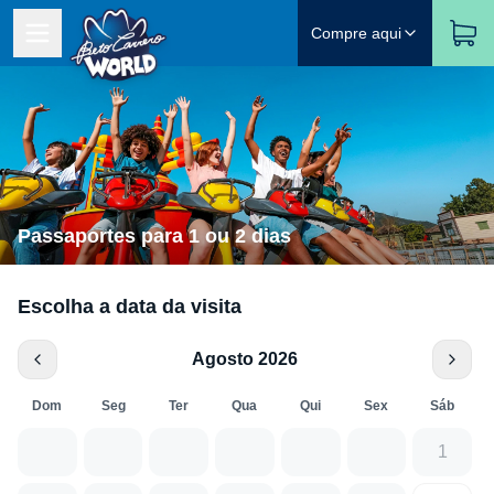
Compre aqui
Passaportes para 1 ou 2 dias
Escolha a data da visita
Agosto 2026
Dom
Seg
Ter
Qua
Qui
Sex
Sáb
1