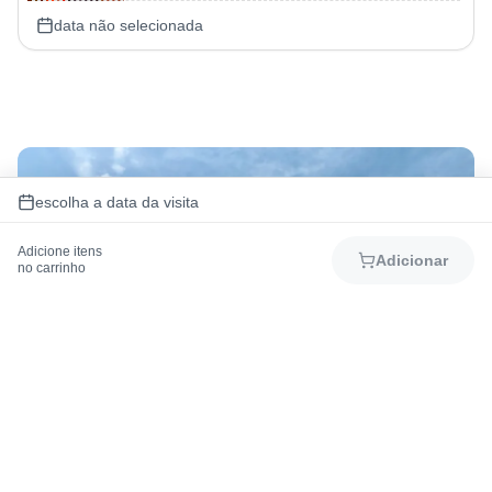
data não selecionada
escolha a data da visita
Adicione itens
Adicionar
no carrinho
Baixe o app BCW+
Acesse todo mapa do parque, cadastre seus
passaportes e opcionais, agende shows e
atrações e muito mais!