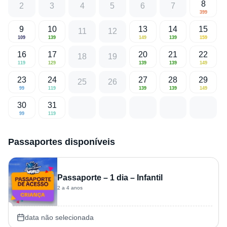
8
2
3
4
5
6
7
399
9
10
13
14
15
11
12
109
139
149
139
159
16
17
20
21
22
18
19
119
129
139
139
149
23
24
27
28
29
25
26
99
119
139
139
149
30
31
99
119
Passaportes disponíveis
Passaporte – 1 dia – Infantil
2 a 4 anos
data não selecionada