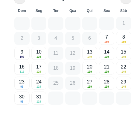
Dom
Seg
Ter
Qua
Qui
Sex
Sáb
1
7
8
2
3
4
5
6
159
159
9
10
13
14
15
11
12
109
139
149
139
149
16
17
20
21
22
18
19
119
129
139
139
149
23
24
27
28
29
25
26
99
119
139
139
149
30
31
99
119