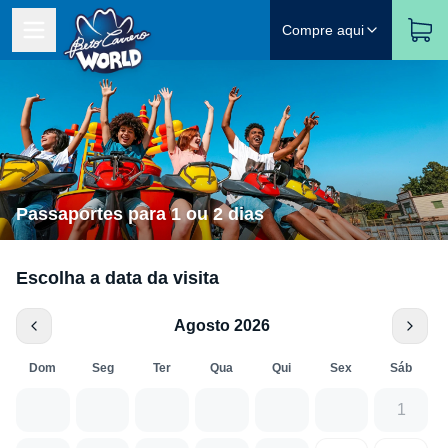
Compre aqui
Passaportes para 1 ou 2 dias
Escolha a data da visita
Agosto 2026
Dom
Seg
Ter
Qua
Qui
Sex
Sáb
1