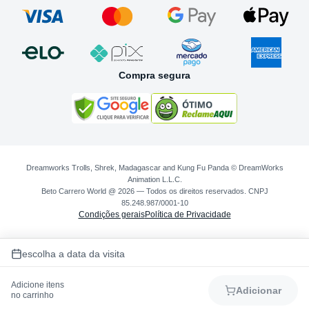
Compra segura
Dreamworks Trolls, Shrek, Madagascar and Kung Fu Panda © DreamWorks
Animation L.L.C.
Beto Carrero World @ 2026 — Todos os direitos reservados. CNPJ
85.248.987/0001-10
Condições gerais
Política de Privacidade
escolha a data da visita
Adicione itens
Adicionar
no carrinho