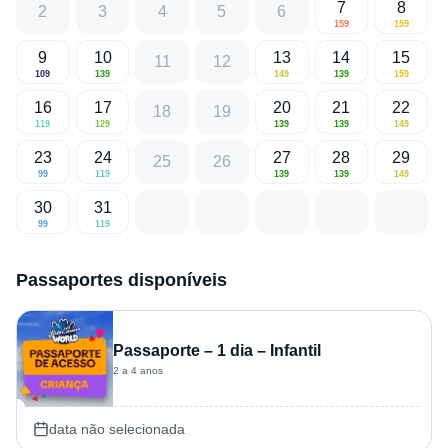
7
8
2
3
4
5
6
159
159
9
10
13
14
15
11
12
109
139
149
139
159
16
17
20
21
22
18
19
119
129
139
139
149
23
24
27
28
29
25
26
99
119
139
139
149
30
31
99
119
Passaportes disponíveis
Passaporte – 1 dia – Infantil
2 a 4 anos
data não selecionada