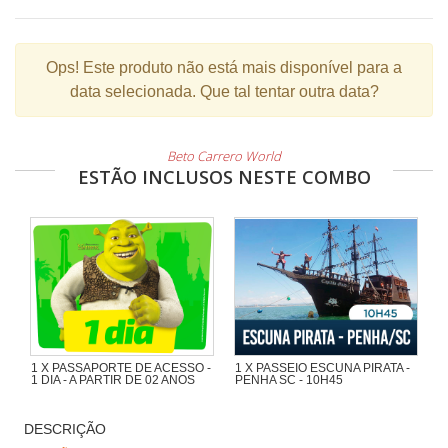
Ops!
Este produto não está mais disponível para a
data selecionada. Que tal tentar outra data?
Beto Carrero World
ESTÃO INCLUSOS NESTE COMBO
1 X PASSAPORTE DE ACESSO -
1 X PASSEIO ESCUNA PIRATA -
1 DIA - A PARTIR DE 02 ANOS
PENHA SC - 10H45
Maravilhoso passeio de 1h30 com
muita aventura na Escuna Pirata do
DESCRIÇÃO
Capitão Gato pelas praias e ilhas da
região de Penha e Piçarras.