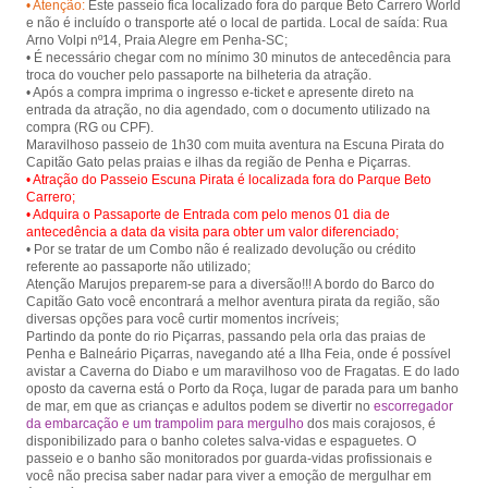
• Atenção:
Este passeio fica localizado fora do parque Beto Carrero World
e não é incluído o transporte até o local de partida. Local de saída: Rua
Arno Volpi nº14, Praia Alegre em Penha-SC;
• É necessário chegar com no mínimo 30 minutos de antecedência para
troca do voucher pelo passaporte na bilheteria da atração.
• Após a compra imprima o ingresso e-ticket e apresente direto na
entrada da atração, no dia agendado, com o documento utilizado na
compra (RG ou CPF).
Maravilhoso passeio de 1h30 com muita aventura na Escuna Pirata do
• Atração do Passeio Escuna Pirata é localizada fora do Parque Beto
Carrero;
• Adquira o Passaporte de Entrada com pelo menos 01 dia de
antecedência a data da visita para obter um valor diferenciado;
• Por se tratar de um Combo não é realizado devolução ou crédito
referente ao passaporte não utilizado;
Atenção Marujos preparem-se para a diversão!!! A bordo do Barco do
Capitão Gato você encontrará a melhor aventura pirata da região, são
diversas opções para você curtir momentos incríveis;
Partindo da ponte do rio Piçarras, passando pela orla das praias de
Penha e Balneário Piçarras, navegando até a Ilha Feia, onde é possível
avistar a Caverna do Diabo e um maravilhoso voo de Fragatas. E do lado
oposto da caverna está o Porto da Roça, lugar de parada para um banho
de mar, em que as crianças e adultos podem se divertir no
escorregador
da embarcação e um trampolim para mergulho
dos mais corajosos, é
disponibilizado para o banho coletes salva-vidas e espaguetes. O
passeio e o banho são monitorados por guarda-vidas profissionais e
você não precisa saber nadar para viver a emoção de mergulhar em