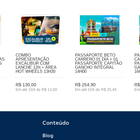
COMBO
PASSAPORTE BETO
PA
IAS
APRESENTAÇÃO
CARRERO 01 DIA + 01
CA
S
EXCALIBUR COM
PASSAPORTE CAPITÃO
PA
LANCHE 12H + ÁREA
GANCHO INTEGRAL
GA
HOT WHEELS 13H30
14H00
16
R$ 130,00
R$ 254,90
R$
Em até 10X de R$ 13,00
Em até 10X de R$ 25,49
Em
Conteúdo
Blog