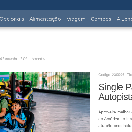
Opcionais
Alimentação
Viagem
Combos
A Len
01 atração - 1 Dia - Autopista
Código: 239996 | Tic
Single P
Autopist
Aproveite melhor 
da América Latina
atração escolhida