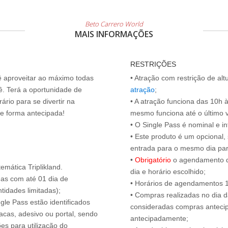
Beto Carrero World
MAIS INFORMAÇÕES
RESTRIÇÕES
cê aproveitar ao máximo todas
• Atração com restrição de al
ê. Terá a oportunidade de
atração
;
ário para se divertir na
• A atração funciona das 10h 
de forma antecipada!
mesmo funciona até o último vis
• O Single Pass é nominal e int
• Este produto é um opcional
entrada para o mesmo dia para
•
Obrigatório
o agendamento d
emática Triplikland.
dia e horário escolhido;
das com até 01 dia de
• Horários de agendamentos 1
tidades limitadas);
• Compras realizadas no dia da
ngle Pass estão identificados
consideradas compras antecip
acas, adesivo ou portal, sendo
antecipadamente;
es para utilização do