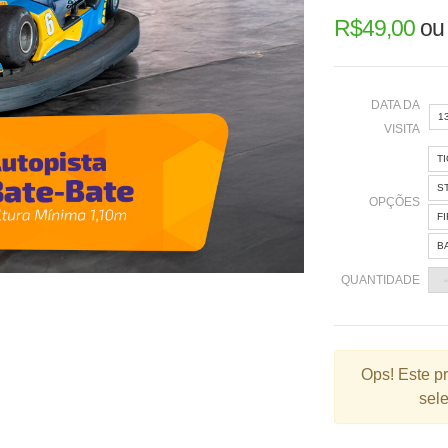
R$
49,00
o
DATA DA
1
VISITA
T
«
S
OPÇÕES
F
B
2
QUANTIDADE
9
1
2
Ops!
Este p
sele
3