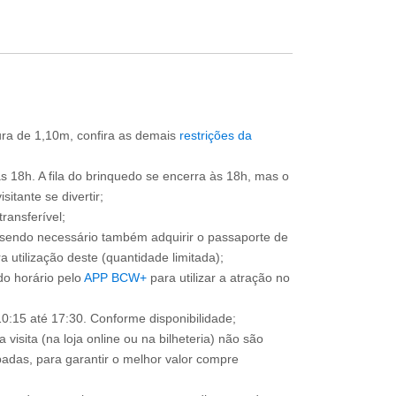
tura de 1,10m, confira as demais
restrições da
às 18h. A fila do brinquedo se encerra às 18h, mas o
itante se divertir;
ransferível;
, sendo necessário também adquirir o passaporte de
 utilização deste (quantidade limitada);
o horário pelo
APP BCW+
para utilizar a atração no
0:15 até 17:30. Conforme disponibilidade;
 visita (na loja online ou na bilheteria) não são
adas, para garantir o melhor valor compre