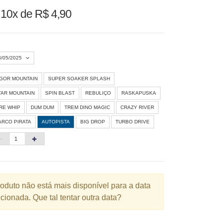
u
10x de R$ 4,90
3/05/2025
IGOR MOUNTAIN
SUPER SOAKER SPLASH
Agosto 2026
»
TAR MOUNTAIN
SPIN BLAST
REBULIÇO
RASKAPUSKA
D
S
T
Q
Q
S
S
IRE WHIP
DUM DUM
TREM DINO MAGIC
CRAZY RIVER
ARCO PIRATA
AUTOPISTA
BIG DROP
TURBO DRIVE
1
3
4
5
6
7
8
10
11
12
13
14
15
6
17
18
19
20
21
22
3
24
25
26
27
28
29
roduto não está mais disponível para a data
cionada. Que tal tentar outra data?
0
31