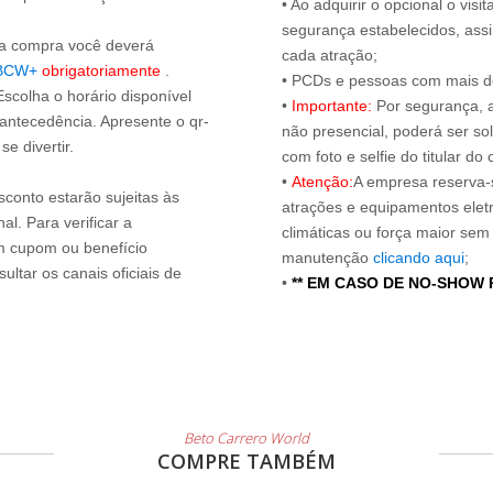
• Ao adquirir o opcional o vi
segurança estabelecidos, ass
s a compra você deverá
cada atração;
BCW+
obrigatoriamente
.
• PCDs e pessoas com mais de
Escolha o horário disponível
•
Importante:
Por segurança, 
 antecedência. Apresente o qr-
não presencial, poderá ser sol
e divertir.
com foto e selfie do titular 
•
Atenção:
A empresa reserva-s
sconto estarão sujeitas às
atrações e equipamentos elet
l. Para verificar a
climáticas ou força maior sem
um cupom ou benefício
manutenção
clicando aqui
;
ltar os canais oficiais de
•
** EM CASO DE NO-SHOW
Beto Carrero World
COMPRE TAMBÉM