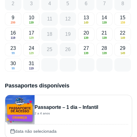
2
3
4
5
6
7
8
9
10
13
14
15
11
12
299
139
149
139
159
16
17
20
21
22
18
19
119
129
139
139
149
23
24
27
28
29
25
26
99
129
139
139
149
30
31
99
119
Passaportes disponíveis
Passaporte – 1 dia – Infantil
2 a 4 anos
data não selecionada