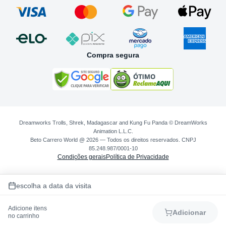
Compra segura
Dreamworks Trolls, Shrek, Madagascar and Kung Fu Panda © DreamWorks
Animation L.L.C.
Beto Carrero World @ 2026 — Todos os direitos reservados. CNPJ
85.248.987/0001-10
Condições gerais
Política de Privacidade
escolha a data da visita
Adicione itens
Adicionar
no carrinho