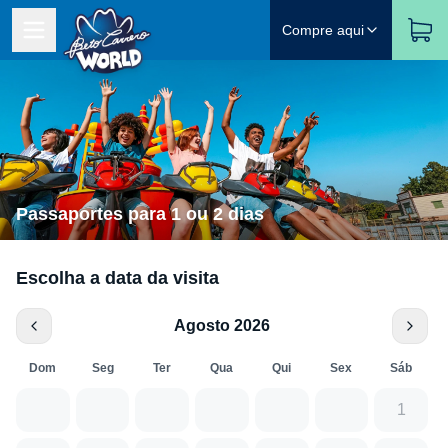
Compre aqui
Passaportes para 1 ou 2 dias
Escolha a data da visita
Agosto 2026
Dom
Seg
Ter
Qua
Qui
Sex
Sáb
1