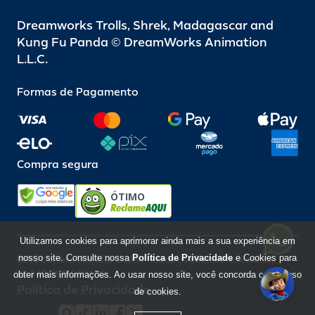
Dreamworks Trolls, Shrek, Madagascar and
Kung Fu Panda © DreamWorks Animation
L.L.C.
Formas de Pagamento
Compra segura
ÓTIMO
Utilizamos cookies para aprimorar ainda mais a sua experiência em
nosso site. Consulte nossa
Política de Privacidade
e Cookies para
Beto Carrero World @ 2026 / Todos os direitos reservados
85.248.987/0001-10
obter mais informações. Ao usar nosso site, você concorda com o uso
Política de Privacidade
de cookies.