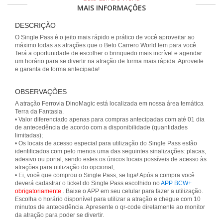
MAIS INFORMAÇÕES
DESCRIÇÃO
O Single Pass é o jeito mais rápido e prático de você aproveitar ao
máximo todas as atrações que o Beto Carrero World tem para você.
Terá a oportunidade de escolher o brinquedo mais incrível e agendar
um horário para se divertir na atração de forma mais rápida. Aproveite
e garanta de forma antecipada!
OBSERVAÇÕES
A atração Ferrovia DinoMagic está localizada em nossa área temática
Terra da Fantasia.
• Valor diferenciado apenas para compras antecipadas com até 01 dia
de antecedência de acordo com a disponibilidade (quantidades
limitadas);
• Os locais de acesso especial para utilização do Single Pass estão
identificados com pelo menos uma das seguintes sinalizações: placas,
adesivo ou portal, sendo estes os únicos locais possíveis de acesso às
atrações para utilização do opcional;
• Ei, você que comprou o Single Pass, se liga! Após a compra você
deverá cadastrar o ticket do Single Pass escolhido no
APP BCW+
obrigatoriamente
. Baixe o APP em seu celular para fazer a utilização.
Escolha o horário disponível para utilizar a atração e chegue com 10
minutos de antecedência. Apresente o qr-code diretamente ao monitor
da atração para poder se divertir.