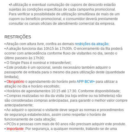
•A utilização e eventual cumulação de cupons de desconto estarão
sujeitas às condições específicas de cada campanha promocional.
Para verificar a possibilidade de utilização simultânea de mais de um
cupom ou benefício promocional, o consumidor deverá previamente
consultar os canais oficiais de atendimento comercial da empresa.
RESTRIÇÕES
• Atração com altura livre, confira as demais
restrições da atração
;
• A atração funciona das 10h15 às 17h30h. O encerramento da fila poderá
ocorrer com antecedência conforme fluxo de visitantes no dia, sendo o
último passeio às 17h30;
• O Single Pass é nominal e intransferível;
• Este produto é um opcional, sendo necessário também adquirir o
passaporte de entrada para o mesmo dia para utilização deste (quantidade
limitada);
•
Obrigatório
o agendamento do horário pelo
APP BCW+
para utilizar a
atração no dia e horário escolhido;
• Horários de agendamentos 10:15 até 17:30. Conforme disponibilidade;
• Compras realizadas no dia da visita (na loja online ou na bilheteria) não
são consideradas compras antecipadas, para garantir o melhor valor compre
antecipadamente;
• Ao adquirir o opcional o visitante deve seguir as normas e procedimentos
de segurança estabelecidos, assim como respeitar o horário de
funcionamento de cada atração;
• PCDs e pessoas com mais de 60 anos não precisam adquirir este produto.
•
Importante:
Por segurança, a qualquer momento, tratando-se de uma