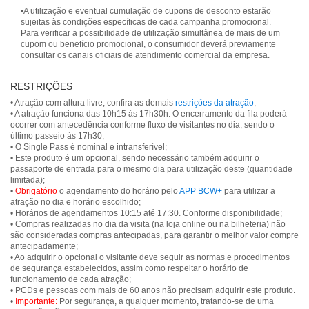
•A utilização e eventual cumulação de cupons de desconto estarão
sujeitas às condições específicas de cada campanha promocional.
Para verificar a possibilidade de utilização simultânea de mais de um
cupom ou benefício promocional, o consumidor deverá previamente
consultar os canais oficiais de atendimento comercial da empresa.
RESTRIÇÕES
• Atração com altura livre, confira as demais
restrições da atração
;
• A atração funciona das 10h15 às 17h30h. O encerramento da fila poderá
ocorrer com antecedência conforme fluxo de visitantes no dia, sendo o
último passeio às 17h30;
• O Single Pass é nominal e intransferível;
• Este produto é um opcional, sendo necessário também adquirir o
passaporte de entrada para o mesmo dia para utilização deste (quantidade
limitada);
•
Obrigatório
o agendamento do horário pelo
APP BCW+
para utilizar a
atração no dia e horário escolhido;
• Horários de agendamentos 10:15 até 17:30. Conforme disponibilidade;
• Compras realizadas no dia da visita (na loja online ou na bilheteria) não
são consideradas compras antecipadas, para garantir o melhor valor compre
antecipadamente;
• Ao adquirir o opcional o visitante deve seguir as normas e procedimentos
de segurança estabelecidos, assim como respeitar o horário de
funcionamento de cada atração;
• PCDs e pessoas com mais de 60 anos não precisam adquirir este produto.
•
Importante:
Por segurança, a qualquer momento, tratando-se de uma