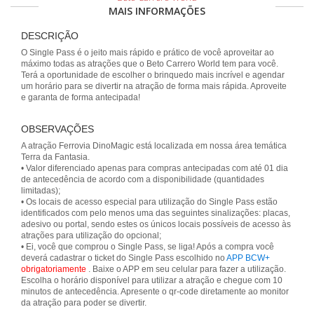
MAIS INFORMAÇÕES
DESCRIÇÃO
O Single Pass é o jeito mais rápido e prático de você aproveitar ao
máximo todas as atrações que o Beto Carrero World tem para você.
Terá a oportunidade de escolher o brinquedo mais incrível e agendar
um horário para se divertir na atração de forma mais rápida. Aproveite
e garanta de forma antecipada!
OBSERVAÇÕES
A atração Ferrovia DinoMagic está localizada em nossa área temática
Terra da Fantasia.
• Valor diferenciado apenas para compras antecipadas com até 01 dia
de antecedência de acordo com a disponibilidade (quantidades
limitadas);
• Os locais de acesso especial para utilização do Single Pass estão
identificados com pelo menos uma das seguintes sinalizações: placas,
adesivo ou portal, sendo estes os únicos locais possíveis de acesso às
atrações para utilização do opcional;
• Ei, você que comprou o Single Pass, se liga! Após a compra você
deverá cadastrar o ticket do Single Pass escolhido no
APP BCW+
obrigatoriamente
. Baixe o APP em seu celular para fazer a utilização.
Escolha o horário disponível para utilizar a atração e chegue com 10
minutos de antecedência. Apresente o qr-code diretamente ao monitor
da atração para poder se divertir.