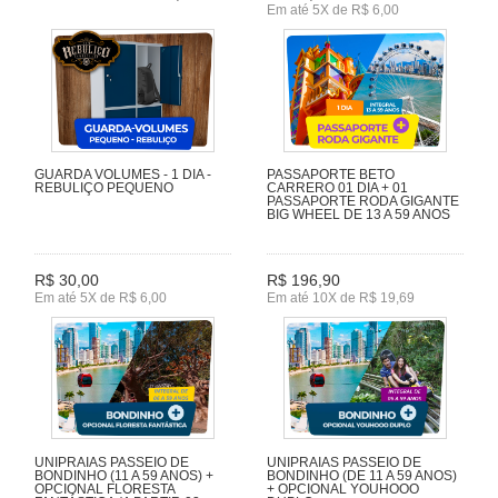
Em até 5X de R$ 6,00
GUARDA VOLUMES - 1 DIA -
PASSAPORTE BETO
REBULIÇO PEQUENO
CARRERO 01 DIA + 01
PASSAPORTE RODA GIGANTE
BIG WHEEL DE 13 A 59 ANOS
R$ 30,00
R$ 196,90
Em até 5X de R$ 6,00
Em até 10X de R$ 19,69
UNIPRAIAS PASSEIO DE
UNIPRAIAS PASSEIO DE
BONDINHO (11 A 59 ANOS) +
BONDINHO (DE 11 A 59 ANOS)
OPCIONAL FLORESTA
+ OPCIONAL YOUHOOO