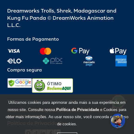
Dreamworks Trolls, Shrek, Madagascar and
Kung Fu Panda © DreamWorks Animation
L.L.C.
Formas de Pagamento
Compra segura
ÓTIMO
Utilizamos cookies para aprimorar ainda mais a sua experiência em
nosso site. Consulte nossa
Política de Privacidade
e Cookies para
Beto Carrero World @ 2026 / Todos os direitos reservados
85.248.987/0001-10
obter mais informações. Ao usar nosso site, você concorda com o uso
Política de Privacidade
de cookies.