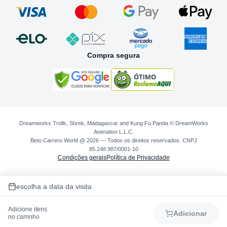
Compra segura
Dreamworks Trolls, Shrek, Madagascar and Kung Fu Panda © DreamWorks
Animation L.L.C.
Beto Carrero World @ 2026 — Todos os direitos reservados. CNPJ
85.248.987/0001-10
Condições gerais
Política de Privacidade
escolha a data da visita
Adicione itens
Adicionar
no carrinho