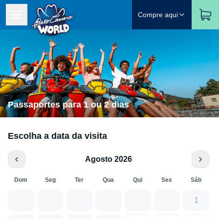
Compre aqui
Passaportes para 1 ou 2 dias
Escolha a data da visita
Agosto 2026
Dom
Seg
Ter
Qua
Qui
Sex
Sáb
1