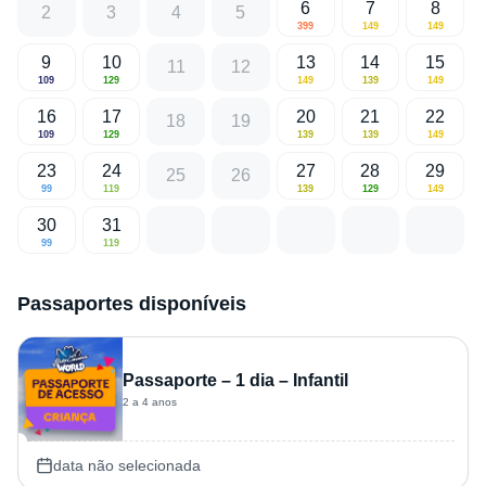
6
7
8
2
3
4
5
399
149
149
9
10
13
14
15
11
12
109
129
149
139
149
16
17
20
21
22
18
19
109
129
139
139
149
23
24
27
28
29
25
26
99
119
139
129
149
30
31
99
119
Passaportes disponíveis
Passaporte – 1 dia – Infantil
2 a 4 anos
data não selecionada