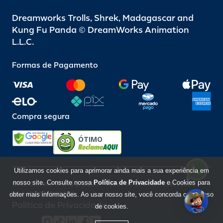
Dreamworks Trolls, Shrek, Madagascar and
Kung Fu Panda © DreamWorks Animation
L.L.C.
Formas de Pagamento
Compra segura
ÓTIMO
Utilizamos cookies para aprimorar ainda mais a sua experiência em
nosso site. Consulte nossa
Política de Privacidade
e Cookies para
Beto Carrero World @ 2026 / Todos os direitos reservados
85.248.987/0001-10
obter mais informações. Ao usar nosso site, você concorda com o uso
Política de Privacidade
de cookies.