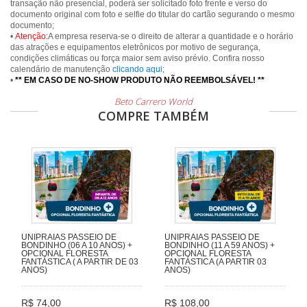
transação não presencial, poderá ser solicitado foto frente e verso do
documento original com foto e selfie do titular do cartão segurando o mesmo
documento;
•
Atenção:
A empresa reserva-se o direito de alterar a quantidade e o horário
das atrações e equipamentos eletrônicos por motivo de segurança,
condições climáticas ou força maior sem aviso prévio. Confira nosso
calendário de manutenção
clicando aqui
;
•
** EM CASO DE NO-SHOW PRODUTO NÃO REEMBOLSÁVEL! **
Beto Carrero World
COMPRE TAMBÉM
UNIPRAIAS PASSEIO DE
UNIPRAIAS PASSEIO DE
BONDINHO (06 A 10 ANOS) +
BONDINHO (11 A 59 ANOS) +
OPCIONAL FLORESTA
OPCIONAL FLORESTA
FANTÁSTICA ( A PARTIR DE 03
FANTÁSTICA (A PARTIR 03
ANOS)
ANOS)
R$ 74,00
R$ 108,00