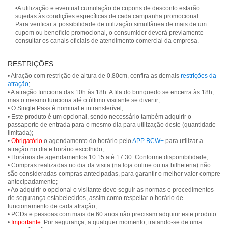
•A utilização e eventual cumulação de cupons de desconto estarão
sujeitas às condições específicas de cada campanha promocional.
Para verificar a possibilidade de utilização simultânea de mais de um
cupom ou benefício promocional, o consumidor deverá previamente
consultar os canais oficiais de atendimento comercial da empresa.
RESTRIÇÕES
• Atração com restrição de altura de 0,80cm, confira as demais
restrições da
atração
;
• A atração funciona das 10h às 18h. A fila do brinquedo se encerra às 18h,
mas o mesmo funciona até o último visitante se divertir;
• O Single Pass é nominal e intransferível;
• Este produto é um opcional, sendo necessário também adquirir o
passaporte de entrada para o mesmo dia para utilização deste (quantidade
limitada);
•
Obrigatório
o agendamento do horário pelo
APP BCW+
para utilizar a
atração no dia e horário escolhido;
• Horários de agendamentos 10:15 até 17:30. Conforme disponibilidade;
• Compras realizadas no dia da visita (na loja online ou na bilheteria) não
são consideradas compras antecipadas, para garantir o melhor valor compre
antecipadamente;
• Ao adquirir o opcional o visitante deve seguir as normas e procedimentos
de segurança estabelecidos, assim como respeitar o horário de
funcionamento de cada atração;
• PCDs e pessoas com mais de 60 anos não precisam adquirir este produto.
•
Importante:
Por segurança, a qualquer momento, tratando-se de uma