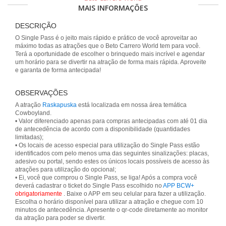
MAIS INFORMAÇÕES
DESCRIÇÃO
O Single Pass é o jeito mais rápido e prático de você aproveitar ao
máximo todas as atrações que o Beto Carrero World tem para você.
Terá a oportunidade de escolher o brinquedo mais incrível e agendar
um horário para se divertir na atração de forma mais rápida. Aproveite
e garanta de forma antecipada!
OBSERVAÇÕES
A atração
Raskapuska
está localizada em nossa área temática
Cowboyland.
• Valor diferenciado apenas para compras antecipadas com até 01 dia
de antecedência de acordo com a disponibilidade (quantidades
limitadas);
• Os locais de acesso especial para utilização do Single Pass estão
identificados com pelo menos uma das seguintes sinalizações: placas,
adesivo ou portal, sendo estes os únicos locais possíveis de acesso às
atrações para utilização do opcional;
• Ei, você que comprou o Single Pass, se liga! Após a compra você
deverá cadastrar o ticket do Single Pass escolhido no
APP BCW+
obrigatoriamente
. Baixe o APP em seu celular para fazer a utilização.
Escolha o horário disponível para utilizar a atração e chegue com 10
minutos de antecedência. Apresente o qr-code diretamente ao monitor
da atração para poder se divertir.