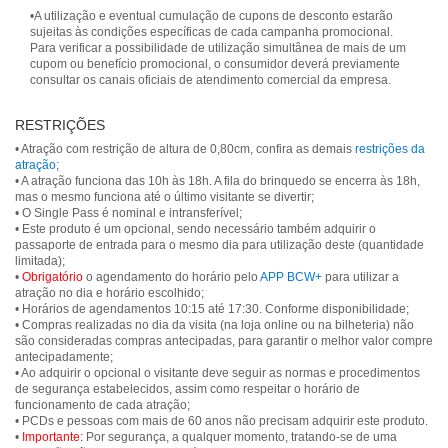
•A utilização e eventual cumulação de cupons de desconto estarão
sujeitas às condições específicas de cada campanha promocional.
Para verificar a possibilidade de utilização simultânea de mais de um
cupom ou benefício promocional, o consumidor deverá previamente
consultar os canais oficiais de atendimento comercial da empresa.
RESTRIÇÕES
• Atração com restrição de altura de 0,80cm, confira as demais
restrições da
atração
;
• A atração funciona das 10h às 18h. A fila do brinquedo se encerra às 18h,
mas o mesmo funciona até o último visitante se divertir;
• O Single Pass é nominal e intransferível;
• Este produto é um opcional, sendo necessário também adquirir o
passaporte de entrada para o mesmo dia para utilização deste (quantidade
limitada);
•
Obrigatório
o agendamento do horário pelo
APP BCW+
para utilizar a
atração no dia e horário escolhido;
• Horários de agendamentos 10:15 até 17:30. Conforme disponibilidade;
• Compras realizadas no dia da visita (na loja online ou na bilheteria) não
são consideradas compras antecipadas, para garantir o melhor valor compre
antecipadamente;
• Ao adquirir o opcional o visitante deve seguir as normas e procedimentos
de segurança estabelecidos, assim como respeitar o horário de
funcionamento de cada atração;
• PCDs e pessoas com mais de 60 anos não precisam adquirir este produto.
•
Importante:
Por segurança, a qualquer momento, tratando-se de uma