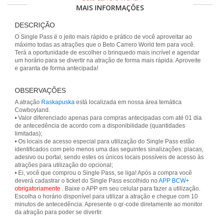
MAIS INFORMAÇÕES
DESCRIÇÃO
O Single Pass é o jeito mais rápido e prático de você aproveitar ao
máximo todas as atrações que o Beto Carrero World tem para você.
Terá a oportunidade de escolher o brinquedo mais incrível e agendar
um horário para se divertir na atração de forma mais rápida. Aproveite
e garanta de forma antecipada!
OBSERVAÇÕES
A atração
Raskapuska
está localizada em nossa área temática
Cowboyland.
• Valor diferenciado apenas para compras antecipadas com até 01 dia
de antecedência de acordo com a disponibilidade (quantidades
limitadas);
• Os locais de acesso especial para utilização do Single Pass estão
identificados com pelo menos uma das seguintes sinalizações: placas,
adesivo ou portal, sendo estes os únicos locais possíveis de acesso às
atrações para utilização do opcional;
• Ei, você que comprou o Single Pass, se liga! Após a compra você
deverá cadastrar o ticket do Single Pass escolhido no
APP BCW+
obrigatoriamente
. Baixe o APP em seu celular para fazer a utilização.
Escolha o horário disponível para utilizar a atração e chegue com 10
minutos de antecedência. Apresente o qr-code diretamente ao monitor
da atração para poder se divertir.