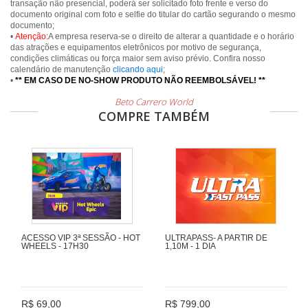
transação não presencial, poderá ser solicitado foto frente e verso do
documento original com foto e selfie do titular do cartão segurando o mesmo
documento;
•
Atenção:
A empresa reserva-se o direito de alterar a quantidade e o horário
das atrações e equipamentos eletrônicos por motivo de segurança,
condições climáticas ou força maior sem aviso prévio. Confira nosso
calendário de manutenção
clicando aqui
;
•
** EM CASO DE NO-SHOW PRODUTO NÃO REEMBOLSÁVEL! **
Beto Carrero World
COMPRE TAMBÉM
ACESSO VIP 3ª SESSÃO - HOT
ULTRAPASS- A PARTIR DE
WHEELS - 17H30
1,10M - 1 DIA
R$ 69,00
R$ 799,00