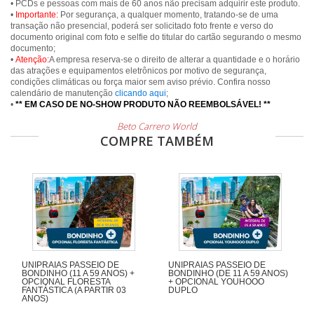
• PCDs e pessoas com mais de 60 anos não precisam adquirir este produto.
•
Importante:
Por segurança, a qualquer momento, tratando-se de uma
transação não presencial, poderá ser solicitado foto frente e verso do
documento original com foto e selfie do titular do cartão segurando o mesmo
documento;
•
Atenção:
A empresa reserva-se o direito de alterar a quantidade e o horário
das atrações e equipamentos eletrônicos por motivo de segurança,
condições climáticas ou força maior sem aviso prévio. Confira nosso
calendário de manutenção
clicando aqui
;
•
** EM CASO DE NO-SHOW PRODUTO NÃO REEMBOLSÁVEL! **
Beto Carrero World
COMPRE TAMBÉM
UNIPRAIAS PASSEIO DE
UNIPRAIAS PASSEIO DE
BONDINHO (11 A 59 ANOS) +
BONDINHO (DE 11 A 59 ANOS)
OPCIONAL FLORESTA
+ OPCIONAL YOUHOOO
FANTÁSTICA (A PARTIR 03
DUPLO
ANOS)