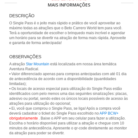
MAIS INFORMAÇÕES
DESCRIÇÃO
O Single Pass é o jeito mais rápido e prático de você aproveitar ao
máximo todas as atrações que o Beto Carrero World tem para você.
Terá a oportunidade de escolher o brinquedo mais incrível e agendar
um horário para se divertir na atração de forma mais rápida. Aproveite
e garanta de forma antecipada!
OBSERVAÇÕES
A atração
Star Mountain
está localizada em nossa área temática
Aventura Radical.
• Valor diferenciado apenas para compras antecipadas com até 01 dia
de antecedência de acordo com a disponibilidade (quantidades
limitadas);
• Os locais de acesso especial para utilização do Single Pass estão
identificados com pelo menos uma das seguintes sinalizações: placas,
adesivo ou portal, sendo estes os únicos locais possíveis de acesso às
atrações para utilização do opcional;
• Ei, você que comprou o Single Pass, se liga! Após a compra você
deverá cadastrar o ticket do Single Pass escolhido no
APP BCW+
obrigatoriamente
. Baixe o APP em seu celular para fazer a utilização.
Escolha o horário disponível para utilizar a atração e chegue com 10
minutos de antecedência. Apresente o qr-code diretamente ao monitor
da atração para poder se divertir.