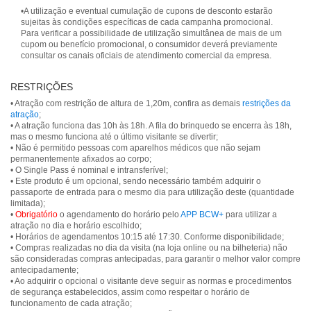
•A utilização e eventual cumulação de cupons de desconto estarão
sujeitas às condições específicas de cada campanha promocional.
Para verificar a possibilidade de utilização simultânea de mais de um
cupom ou benefício promocional, o consumidor deverá previamente
consultar os canais oficiais de atendimento comercial da empresa.
RESTRIÇÕES
• Atração com restrição de altura de 1,20m, confira as demais
restrições da
atração
;
• A atração funciona das 10h às 18h. A fila do brinquedo se encerra às 18h,
mas o mesmo funciona até o último visitante se divertir;
• Não é permitido pessoas com aparelhos médicos que não sejam
permanentemente afixados ao corpo;
• O Single Pass é nominal e intransferível;
• Este produto é um opcional, sendo necessário também adquirir o
passaporte de entrada para o mesmo dia para utilização deste (quantidade
limitada);
•
Obrigatório
o agendamento do horário pelo
APP BCW+
para utilizar a
atração no dia e horário escolhido;
• Horários de agendamentos 10:15 até 17:30. Conforme disponibilidade;
• Compras realizadas no dia da visita (na loja online ou na bilheteria) não
são consideradas compras antecipadas, para garantir o melhor valor compre
antecipadamente;
• Ao adquirir o opcional o visitante deve seguir as normas e procedimentos
de segurança estabelecidos, assim como respeitar o horário de
funcionamento de cada atração;