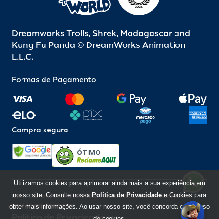
Dreamworks Trolls, Shrek, Madagascar and
Kung Fu Panda © DreamWorks Animation
L.L.C.
Formas de Pagamento
Compra segura
ÓTIMO
Utilizamos cookies para aprimorar ainda mais a sua experiência em
nosso site. Consulte nossa
Política de Privacidade
e Cookies para
Beto Carrero World @ 2026 / Todos os direitos reservados
85.248.987/0001-10
obter mais informações. Ao usar nosso site, você concorda com o uso
Política de Privacidade
de cookies.