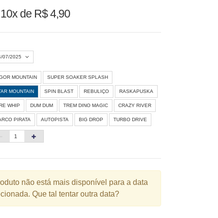
u
10x de R$ 4,90
4/07/2025
IGOR MOUNTAIN
SUPER SOAKER SPLASH
Agosto 2026
»
TAR MOUNTAIN
SPIN BLAST
REBULIÇO
RASKAPUSKA
D
S
T
Q
Q
S
S
IRE WHIP
DUM DUM
TREM DINO MAGIC
CRAZY RIVER
ARCO PIRATA
AUTOPISTA
BIG DROP
TURBO DRIVE
1
3
4
5
6
7
8
10
11
12
13
14
15
6
17
18
19
20
21
22
3
24
25
26
27
28
29
roduto não está mais disponível para a data
cionada. Que tal tentar outra data?
0
31