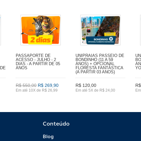
PASSAPORTE DE
UNIPRAIAS PASSEIO DE
UN
ACESSO - JULHO - 2
BONDINHO (11 A 59
BO
DIAS - A PARTIR DE 05
ANOS) + OPCIONAL
AN
 DE
ANOS
FLORESTA FANTÁSTICA
YO
(A PARTIR 03 ANOS)
R$ 550,00
R$ 269,90
R$ 120,00
R$
Em até 10X de R$ 26,99
Em até 5X de R$ 24,00
Em 
Conteúdo
Blog