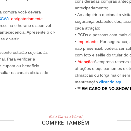
consideradas compras antecip
antecipadamente;
s a compra você deverá
• Ao adquirir o opcional o vi
BCW+
obrigatoriamente
.
segurança estabelecidos, ass
Escolha o horário disponível
cada atração;
 antecedência. Apresente o qr-
• PCDs e pessoas com mais de
e divertir.
•
Importante:
Por segurança, 
não presencial, poderá ser sol
sconto estarão sujeitas às
com foto e selfie do titular 
l. Para verificar a
•
Atenção:
A empresa reserva-s
um cupom ou benefício
atrações e equipamentos elet
ltar os canais oficiais de
climáticas ou força maior sem
manutenção
clicando aqui
;
•
** EM CASO DE NO-SHOW
Beto Carrero World
COMPRE TAMBÉM