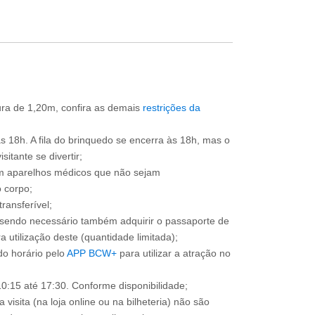
tura de 1,20m, confira as demais
restrições da
às 18h. A fila do brinquedo se encerra às 18h, mas o
itante se divertir;
om aparelhos médicos que não sejam
 corpo;
ransferível;
, sendo necessário também adquirir o passaporte de
 utilização deste (quantidade limitada);
o horário pelo
APP BCW+
para utilizar a atração no
0:15 até 17:30. Conforme disponibilidade;
 visita (na loja online ou na bilheteria) não são