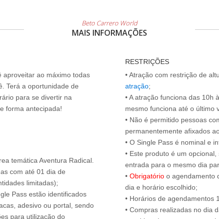
Beto Carrero World
MAIS INFORMAÇÕES
RESTRIÇÕES
cê aproveitar ao máximo todas
• Atração com restrição de al
ê. Terá a oportunidade de
atração
;
ário para se divertir na
• A atração funciona das 10h 
de forma antecipada!
mesmo funciona até o último vis
• Não é permitido pessoas c
permanentemente afixados ao
• O Single Pass é nominal e int
• Este produto é um opcional
rea temática Aventura Radical.
entrada para o mesmo dia para
das com até 01 dia de
•
Obrigatório
o agendamento d
tidades limitadas);
dia e horário escolhido;
ngle Pass estão identificados
• Horários de agendamentos 1
acas, adesivo ou portal, sendo
• Compras realizadas no dia da
es para utilização do