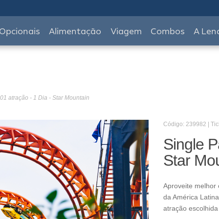
Opcionais
Alimentação
Viagem
Combos
A Len
01 atração - 1 Dia - Star Mountain
Código: 239982 | Tic
Single P
Star Mo
Aproveite melhor 
da América Latina
atração escolhida