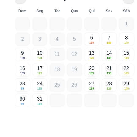
Dom
Seg
Ter
Qua
Qui
Sex
Sáb
1
6
7
8
2
3
4
5
159
159
149
9
10
13
14
15
11
12
109
129
149
139
149
16
17
20
21
22
18
19
109
129
139
139
149
23
24
27
28
29
25
26
99
119
139
129
149
30
31
99
119