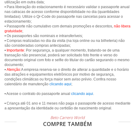
utilização em outra data;
• Para liberação do estacionamento é necessário validar o passaporte anual
nas catracas de acesso conforme disponibilidade no dia (quantidades
limitadas). Utilize o Qr-Code do passaporte nas cancelas para acessar o
estacionamento;
• Passaporte não cumulativo com demais promoções e descontos,
não libera
gratuidade
;
• Os passaportes são nominais e intransferíveis;
• Compras realizadas no dia da visita (na loja online ou na bilheteria) não
são consideradas compras antecipadas;
•
Importante:
Por segurança, a qualquer momento, tratando-se de uma
transação não presencial, poderá ser solicitado foto frente e verso do
documento original com foto e selfie do titular do cartão segurando o mesmo
documento;
•
Atenção:
A empresa reserva-se o direito de alterar a quantidade e o horário
das atrações e equipamentos eletrônicos por motivo de segurança,
condições climáticas ou força maior sem aviso prévio. Confira nosso
calendário de manutenção
clicando aqui
;
• Acesse o contrato do passaporte anual
clicando aqui
.
• Criança até 01 ano e 11 meses não paga o passaporte de acesso mediante
a apresentação da identidade ou certidão de nascimento original.
Beto Carrero World
COMPRE TAMBÉM