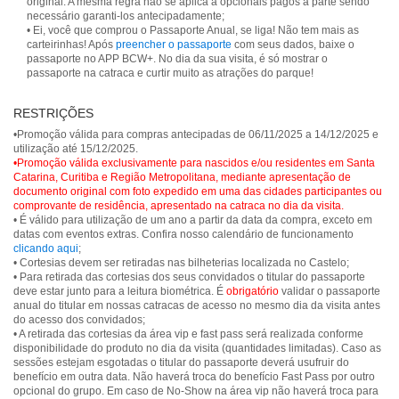
original. A mesma regra não se aplica a opcionais pagos a parte sendo
necessário garanti-los antecipadamente;
• Ei, você que comprou o Passaporte Anual, se liga! Não tem mais as
carteirinhas! Após
preencher o passaporte
com seus dados, baixe o
passaporte no APP BCW+. No dia da sua visita, é só mostrar o
RESTRIÇÕES
•Promoção válida para compras antecipadas de 06/11/2025 a 14/12/2025 e
•Promoção válida exclusivamente para nascidos e/ou residentes em Santa
Catarina, Curitiba e Região Metropolitana, mediante apresentação de
documento original com foto expedido em uma das cidades participantes ou
comprovante de residência, apresentado na catraca no dia da visita.
• É válido para utilização de um ano a partir da data da compra, exceto em
datas com eventos extras. Confira nosso calendário de funcionamento
clicando aqui
;
• Cortesias devem ser retiradas nas bilheterias localizada no Castelo;
• Para retirada das cortesias dos seus convidados o titular do passaporte
deve estar junto para a leitura biométrica. É
obrigatório
validar o passaporte
anual do titular em nossas catracas de acesso no mesmo dia da visita antes
do acesso dos convidados;
• A retirada das cortesias da área vip e fast pass será realizada conforme
disponibilidade do produto no dia da visita (quantidades limitadas). Caso as
sessões estejam esgotadas o titular do passaporte deverá usufruir do
benefício em outra data. Não haverá troca do benefício Fast Pass por outro
opcional do grupo. Em caso de No-Show na área vip não haverá troca para