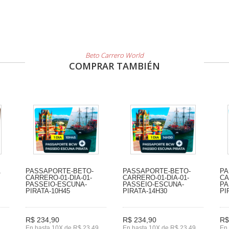
Beto Carrero World
COMPRAR TAMBIÉN
1
PASSAPORTE-BETO-
PASSAPORTE-BETO-
PA
CARRERO-01-DIA-01-
CARRERO-01-DIA-01-
CA
PASSEIO-ESCUNA-
PASSEIO-ESCUNA-
PA
PIRATA-10H45
PIRATA-14H30
PI
R$ 234,90
R$ 234,90
R$
En hasta 10X de R$ 23,49
En hasta 10X de R$ 23,49
En 