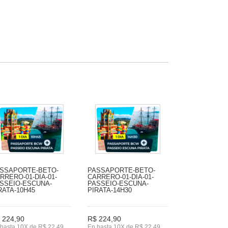
SSAPORTE-BETO-
PASSAPORTE-BETO-
RRERO-01-DIA-01-
CARRERO-01-DIA-01-
SSEIO-ESCUNA-
PASSEIO-ESCUNA-
RATA-10H45
PIRATA-14H30
 224,90
R$ 224,90
hasta 10X de R$ 22,49
En hasta 10X de R$ 22,49