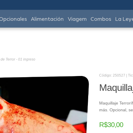
Opcionales
Alimentación
Viagem
Combos
La Ley
 de Terror - 01 ingreso
Código: 250527 | Tic
Maquilla
Maquillaje Terrorí
más. Opcional, s
R$
30,00