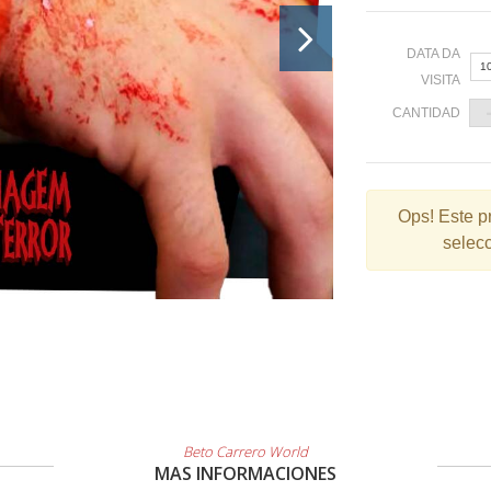
DATA DA
1
VISITA
CANTIDAD
«
Ops!
Este p
selecc
2
9
1
2
3
Beto Carrero World
MAS INFORMACIONES