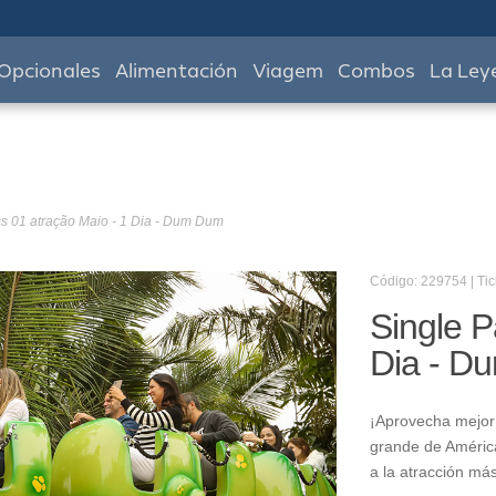
Opcionales
Alimentación
Viagem
Combos
La Ley
s 01 atração Maio - 1 Dia - Dum Dum
Código: 229754 | Tic
Single P
Dia - D
¡Aprovecha mejor 
grande de América
a la atracción má