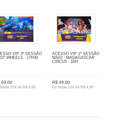
ESSO VIP 3ª SESSÃO
ACESSO VIP 1ª SESSÃO
HOT WHEELS - 17H30
MAIO - MADAGASCAR
CIRCUS - 15H
 69,00
R$ 49,00
hasta 10X de R$ 6,90
En hasta 10X de R$ 4,90