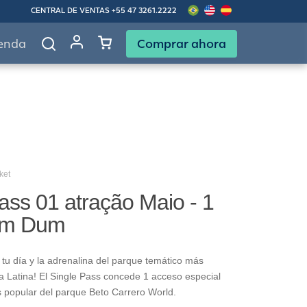
CENTRAL DE VENTAS
+55 47 3261.2222
Comprar ahora
enda
ket
ass 01 atração Maio - 1
um Dum
tu día y la adrenalina del parque temático más
 Latina! El Single Pass concede 1 acceso especial
s popular del parque Beto Carrero World.