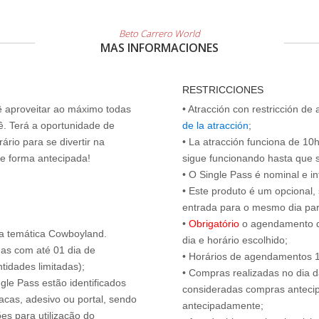
Beto Carrero World
MAS INFORMACIONES
RESTRICCIONES
cê aproveitar ao máximo todas
• Atracción con restricción de
ê. Terá a oportunidade de
de la atracción
;
ário para se divertir na
• La atracción funciona de 10h 
de forma antecipada!
sigue funcionando hasta que se 
• O Single Pass é nominal e int
• Este produto é um opcional
entrada para o mesmo dia para
•
Obrigatório
o agendamento d
a temática Cowboyland.
dia e horário escolhido;
das com até 01 dia de
• Horários de agendamentos 1
tidades limitadas);
• Compras realizadas no dia da
ngle Pass estão identificados
consideradas compras antecip
acas, adesivo ou portal, sendo
antecipadamente;
es para utilização do