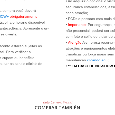
• Ao adquirir o opcional o vi
segurança estabelecidos, ass
s a compra você deverá
cada atração;
BCW+
obrigatoriamente
.
• PCDs e pessoas com mais de
Escolha o horário disponível
•
Importante:
Por segurança, 
 antecedência. Apresente o qr-
não presencial, poderá ser sol
e divertir.
com foto e selfie do titular 
•
Atenção:
A empresa reserva-s
sconto estarão sujeitas às
atrações e equipamentos elet
l. Para verificar a
climáticas ou força maior sem
um cupom ou benefício
manutenção
clicando aqui
;
ltar os canais oficiais de
•
** EM CASO DE NO-SHOW
Beto Carrero World
COMPRAR TAMBIÉN