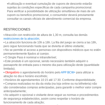
•A utilização e eventual cumulação de cupons de desconto estarão
sujeitas às condições específicas de cada campanha promocional.
Para verificar a possibilidade de utilização simultânea de mais de um
cupom ou benefício promocional, o consumidor deverá previamente
consultar os canais oficiais de atendimento comercial da empresa.
RESTRICCIONES
• Atracción con restricción de altura de 1,30 m, consulta las demás
restricciones de la atracción
;
• La atracción funciona de 10h a 18h. La fila del juego se cierra a las 18h,
pero sigue funcionando hasta que se divierta el último visitante;
• No se permite el acceso a personas con dispositivos médicos que no estén
permanentemente fijados al cuerpo.
• O Single Pass é nominal e intransferível;
• Este produto é um opcional, sendo necessário também adquirir o
passaporte de entrada para o mesmo dia para utilização deste (quantidade
limitada);
•
Obrigatório
o agendamento do horário pelo
APP BCW+
para utilizar a
atração no dia e horário escolhido;
• Horários de agendamentos 10:15 até 17:30. Conforme disponibilidade;
• Compras realizadas no dia da visita (na loja online ou na bilheteria) não
são consideradas compras antecipadas, para garantir o melhor valor compre
antecipadamente;
• Ao adquirir o opcional o visitante deve seguir as normas e procedimentos
de segurança estabelecidos, assim como respeitar o horário de
funcionamento de cada atração;