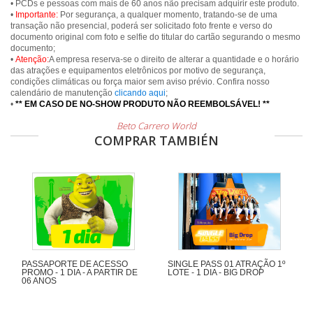
• PCDs e pessoas com mais de 60 anos não precisam adquirir este produto.
•
Importante:
Por segurança, a qualquer momento, tratando-se de uma
transação não presencial, poderá ser solicitado foto frente e verso do
documento original com foto e selfie do titular do cartão segurando o mesmo
documento;
•
Atenção:
A empresa reserva-se o direito de alterar a quantidade e o horário
das atrações e equipamentos eletrônicos por motivo de segurança,
condições climáticas ou força maior sem aviso prévio. Confira nosso
calendário de manutenção
clicando aqui
;
•
** EM CASO DE NO-SHOW PRODUTO NÃO REEMBOLSÁVEL! **
Beto Carrero World
COMPRAR TAMBIÉN
PASSAPORTE DE ACESSO
SINGLE PASS 01 ATRAÇÃO 1º
PROMO - 1 DIA - A PARTIR DE
LOTE - 1 DIA - BIG DROP
06 ANOS