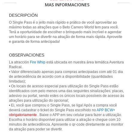
MAS INFORMACIONES
DESCRIPCIÓN
O Single Pass é o jeito mais rápido e prático de você aproveitar ao
máximo todas as atrações que o Beto Carrero World tem para você.
Terá a oportunidade de escolher o brinquedo mais incrível e agendar
um horário para se divertir na atração de forma mais rápida. Aproveite
e garanta de forma antecipada!
OBSERVACIONES
La atracción
Fire Whip
está ubicada en nuestra área temática Aventura
Radical.
• Valor diferenciado apenas para compras antecipadas com até 01 dia
de antecedência de acordo com a disponibilidade (quantidades
limitadas);
• Os locais de acesso especial para utilização do Single Pass estão
identificados com pelo menos uma das seguintes sinalizações: placas,
adesivo ou portal, sendo estes os únicos locais possíveis de acesso às
atrações para utilização do opcional;
• Ei, você que comprou o Single Pass, se liga! Após a compra você
deverá cadastrar o ticket do Single Pass escolhido no
APP BCW+
obrigatoriamente
. Baixe o APP em seu celular para fazer a utilização.
Escolha o horário disponível para utilizar a atração e chegue com 10
minutos de antecedência. Apresente o qr-code diretamente ao monitor
da atração para poder se divertir.