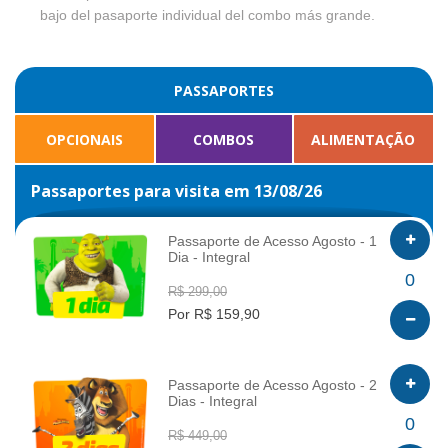
bajo del pasaporte individual del combo más grande.
PASSAPORTES
OPCIONAIS
COMBOS
ALIMENTAÇÃO
Passaportes para visita em 13/08/26
Passaporte de Acesso Agosto - 1
Dia - Integral
INFO
0
R$ 299,00
Por R$ 159,90
Passaporte de Acesso Agosto - 2
Dias - Integral
INFO
0
R$ 449,00