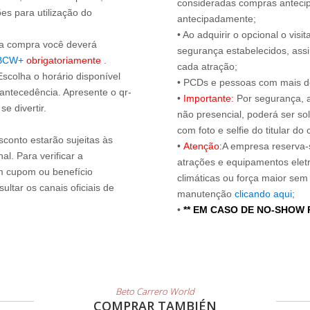
consideradas compras antecip
es para utilização do
antecipadamente;
• Ao adquirir o opcional o vi
s a compra você deverá
segurança estabelecidos, ass
BCW+
obrigatoriamente
.
cada atração;
Escolha o horário disponível
• PCDs e pessoas com mais de
 antecedência. Apresente o qr-
•
Importante:
Por segurança, 
e divertir.
não presencial, poderá ser sol
com foto e selfie do titular 
sconto estarão sujeitas às
•
Atenção:
A empresa reserva-s
l. Para verificar a
atrações e equipamentos elet
um cupom ou benefício
climáticas ou força maior sem
ltar os canais oficiais de
manutenção
clicando aqui
;
•
** EM CASO DE NO-SHOW
Beto Carrero World
COMPRAR TAMBIÉN