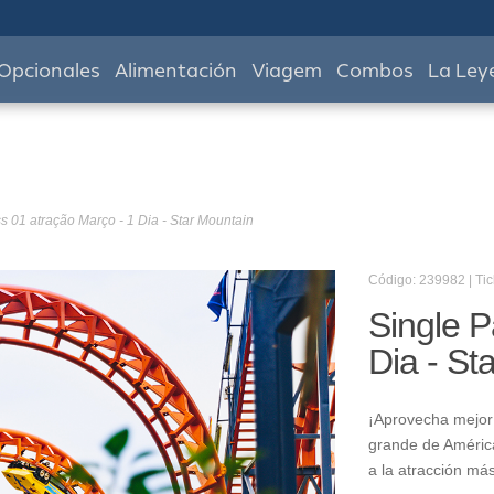
Opcionales
Alimentación
Viagem
Combos
La Ley
s 01 atração Março - 1 Dia - Star Mountain
Código: 239982 | Tic
Single P
Dia - St
¡Aprovecha mejor 
grande de América
a la atracción má