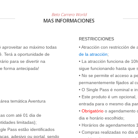
Beto Carrero World
MAS INFORMACIONES
RESTRICCIONES
cê aproveitar ao máximo todas
• Atracción con restricción de
ê. Terá a oportunidade de
de la atracción
;
ário para se divertir na
• La atracción funciona de 10h 
de forma antecipada!
sigue funcionando hasta que se 
• No se permite el acceso a p
permanentemente fijados al c
• O Single Pass é nominal e int
• Este produto é um opcional
 área temática Aventura
entrada para o mesmo dia para
•
Obrigatório
o agendamento d
das com até 01 dia de
dia e horário escolhido;
tidades limitadas);
• Horários de agendamentos 1
ngle Pass estão identificados
• Compras realizadas no dia da
acas, adesivo ou portal, sendo