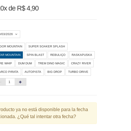
0x de R$ 4,90
9/03/2026
IGOR MOUNTAIN
SUPER SOAKER SPLASH
Agosto 2026
»
TAR MOUNTAIN
SPIN BLAST
REBULIÇO
RASKAPUSKA
D
S
T
Q
Q
S
S
IRE WHIP
DUM DUM
TREM DINO MAGIC
CRAZY RIVER
ARCO PIRATA
AUTOPISTA
BIG DROP
TURBO DRIVE
1
3
4
5
6
7
8
10
11
12
13
14
15
6
17
18
19
20
21
22
3
24
25
26
27
28
29
roducto ya no está disponible para la fecha
ionada. ¿Qué tal intentar otra fecha?
0
31