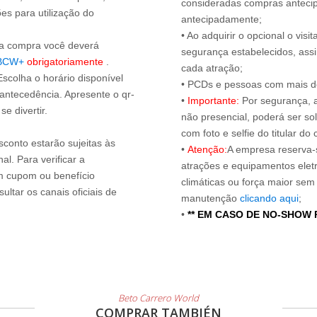
consideradas compras antecip
es para utilização do
antecipadamente;
• Ao adquirir o opcional o vi
s a compra você deverá
segurança estabelecidos, ass
BCW+
obrigatoriamente
.
cada atração;
Escolha o horário disponível
• PCDs e pessoas com mais de
 antecedência. Apresente o qr-
•
Importante:
Por segurança, 
e divertir.
não presencial, poderá ser sol
com foto e selfie do titular 
sconto estarão sujeitas às
•
Atenção:
A empresa reserva-s
l. Para verificar a
atrações e equipamentos elet
um cupom ou benefício
climáticas ou força maior sem
ltar os canais oficiais de
manutenção
clicando aqui
;
•
** EM CASO DE NO-SHOW
Beto Carrero World
COMPRAR TAMBIÉN