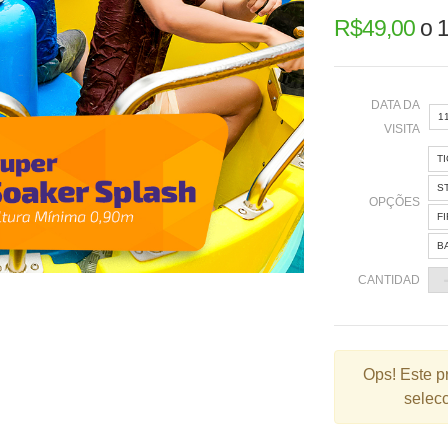
R$
49,00
o
1
DATA DA
1
VISITA
T
«
S
OPÇÕES
F
B
2
CANTIDAD
9
1
2
Ops!
Este p
selecc
3