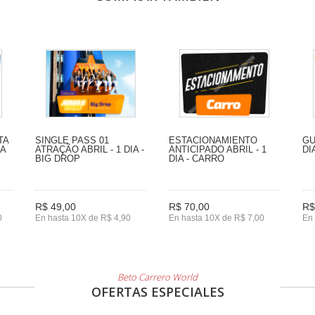
TA
SINGLE PASS 01
ESTACIONAMIENTO
GU
IA
ATRAÇÃO ABRIL - 1 DIA -
ANTICIPADO ABRIL - 1
DI
BIG DROP
DIA - CARRO
R$ 49,00
R$ 70,00
R$
0
En hasta 10X de R$ 4,90
En hasta 10X de R$ 7,00
En 
Beto Carrero World
OFERTAS ESPECIALES