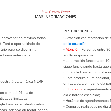
Beto Carrero World
MAS INFORMACIONES
RESTRICCIONES
cê aproveitar ao máximo todas
• Atracción con restricción de
ê. Terá a oportunidade de
de la atracción
;
ário para se divertir na
•
Atención
: Personas entre 9
de forma antecipada!
adulto responsable;
• La atracción funciona de 10h 
sigue funcionando hasta que se 
• O Single Pass é nominal e int
• Este produto é um opcional
nuestra área temática NERF
entrada para o mesmo dia para
•
Obrigatório
o agendamento d
das com até 01 dia de
dia e horário escolhido;
tidades limitadas);
• Horários de agendamentos 1
ngle Pass estão identificados
• Compras realizadas no dia da
acas, adesivo ou portal, sendo