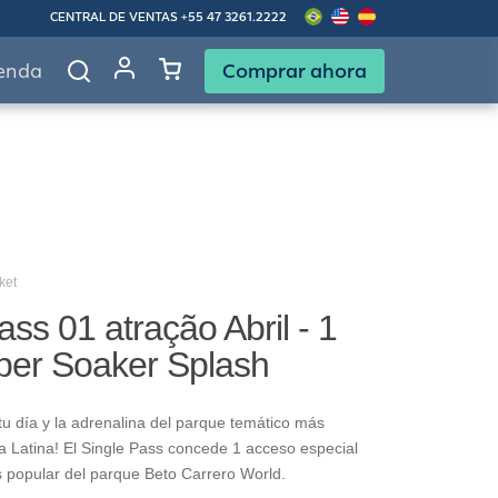
CENTRAL DE VENTAS
+55 47 3261.2222
Comprar ahora
enda
ket
ass 01 atração Abril - 1
per Soaker Splash
u día y la adrenalina del parque temático más
 Latina! El Single Pass concede 1 acceso especial
s popular del parque Beto Carrero World.