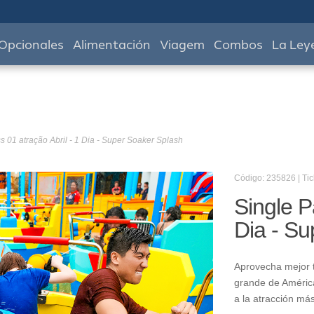
Opcionales
Alimentación
Viagem
Combos
La Ley
s 01 atração Abril - 1 Dia - Super Soaker Splash
Código: 235826 | Tic
Single P
Dia - Su
Aprovecha mejor t
grande de América
a la atracción má