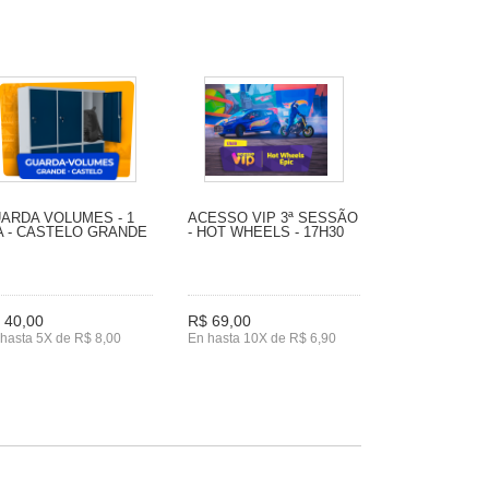
ARDA VOLUMES - 1
ACESSO VIP 3ª SESSÃO
A - CASTELO GRANDE
- HOT WHEELS - 17H30
 40,00
R$ 69,00
hasta 5X de R$ 8,00
En hasta 10X de R$ 6,90