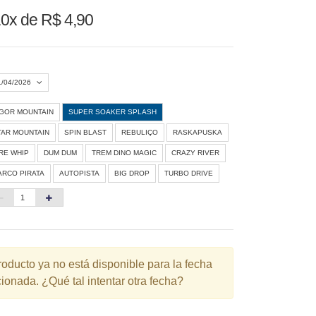
0x de R$ 4,90
1/04/2026
IGOR MOUNTAIN
SUPER SOAKER SPLASH
Agosto 2026
»
TAR MOUNTAIN
SPIN BLAST
REBULIÇO
RASKAPUSKA
D
S
T
Q
Q
S
S
IRE WHIP
DUM DUM
TREM DINO MAGIC
CRAZY RIVER
ARCO PIRATA
AUTOPISTA
BIG DROP
TURBO DRIVE
1
3
4
5
6
7
8
10
11
12
13
14
15
6
17
18
19
20
21
22
3
24
25
26
27
28
29
roducto ya no está disponible para la fecha
ionada. ¿Qué tal intentar otra fecha?
0
31