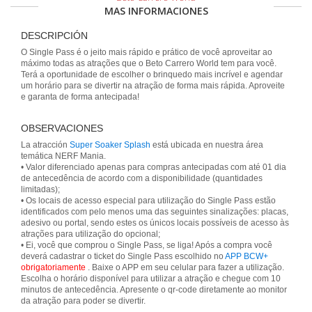
MAS INFORMACIONES
DESCRIPCIÓN
O Single Pass é o jeito mais rápido e prático de você aproveitar ao
máximo todas as atrações que o Beto Carrero World tem para você.
Terá a oportunidade de escolher o brinquedo mais incrível e agendar
um horário para se divertir na atração de forma mais rápida. Aproveite
e garanta de forma antecipada!
OBSERVACIONES
La atracción
Super Soaker Splash
está ubicada en nuestra área
temática NERF Mania.
• Valor diferenciado apenas para compras antecipadas com até 01 dia
de antecedência de acordo com a disponibilidade (quantidades
limitadas);
• Os locais de acesso especial para utilização do Single Pass estão
identificados com pelo menos uma das seguintes sinalizações: placas,
adesivo ou portal, sendo estes os únicos locais possíveis de acesso às
atrações para utilização do opcional;
• Ei, você que comprou o Single Pass, se liga! Após a compra você
deverá cadastrar o ticket do Single Pass escolhido no
APP BCW+
obrigatoriamente
. Baixe o APP em seu celular para fazer a utilização.
Escolha o horário disponível para utilizar a atração e chegue com 10
minutos de antecedência. Apresente o qr-code diretamente ao monitor
da atração para poder se divertir.