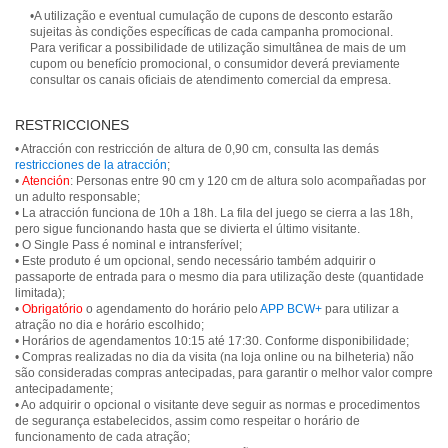
•A utilização e eventual cumulação de cupons de desconto estarão
sujeitas às condições específicas de cada campanha promocional.
Para verificar a possibilidade de utilização simultânea de mais de um
cupom ou benefício promocional, o consumidor deverá previamente
consultar os canais oficiais de atendimento comercial da empresa.
RESTRICCIONES
• Atracción con restricción de altura de 0,90 cm, consulta las demás
restricciones de la atracción
;
•
Atención
: Personas entre 90 cm y 120 cm de altura solo acompañadas por
un adulto responsable;
• La atracción funciona de 10h a 18h. La fila del juego se cierra a las 18h,
pero sigue funcionando hasta que se divierta el último visitante.
• O Single Pass é nominal e intransferível;
• Este produto é um opcional, sendo necessário também adquirir o
passaporte de entrada para o mesmo dia para utilização deste (quantidade
limitada);
•
Obrigatório
o agendamento do horário pelo
APP BCW+
para utilizar a
atração no dia e horário escolhido;
• Horários de agendamentos 10:15 até 17:30. Conforme disponibilidade;
• Compras realizadas no dia da visita (na loja online ou na bilheteria) não
são consideradas compras antecipadas, para garantir o melhor valor compre
antecipadamente;
• Ao adquirir o opcional o visitante deve seguir as normas e procedimentos
de segurança estabelecidos, assim como respeitar o horário de
funcionamento de cada atração;