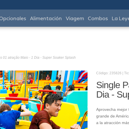
Opcionales
Alimentación
Viagem
Combos
La Ley
s 01 atração Maio - 1 Dia - Super Soaker Splash
Código: 235826 | Tic
Single P
Dia - Su
Aprovecha mejor t
grande de América
a la atracción má