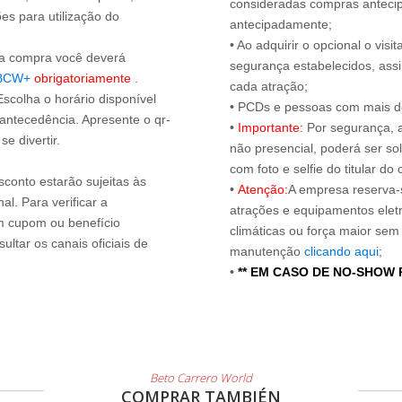
consideradas compras antecip
es para utilização do
antecipadamente;
• Ao adquirir o opcional o vi
s a compra você deverá
segurança estabelecidos, ass
BCW+
obrigatoriamente
.
cada atração;
Escolha o horário disponível
• PCDs e pessoas com mais de
 antecedência. Apresente o qr-
•
Importante:
Por segurança, 
e divertir.
não presencial, poderá ser sol
com foto e selfie do titular 
sconto estarão sujeitas às
•
Atenção:
A empresa reserva-s
l. Para verificar a
atrações e equipamentos elet
um cupom ou benefício
climáticas ou força maior sem
ltar os canais oficiais de
manutenção
clicando aqui
;
•
** EM CASO DE NO-SHOW
Beto Carrero World
COMPRAR TAMBIÉN