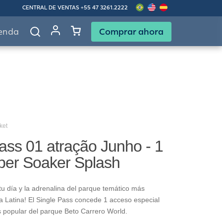
CENTRAL DE VENTAS
+55 47 3261.2222
Comprar ahora
enda
ket
ass 01 atração Junho - 1
per Soaker Splash
u día y la adrenalina del parque temático más
 Latina! El Single Pass concede 1 acceso especial
s popular del parque Beto Carrero World.