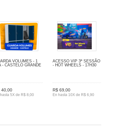
ARDA VOLUMES - 1
ACESSO VIP 3ª SESSÃO
A - CASTELO GRANDE
- HOT WHEELS - 17H30
 40,00
R$ 69,00
hasta 5X de R$ 8,00
En hasta 10X de R$ 6,90