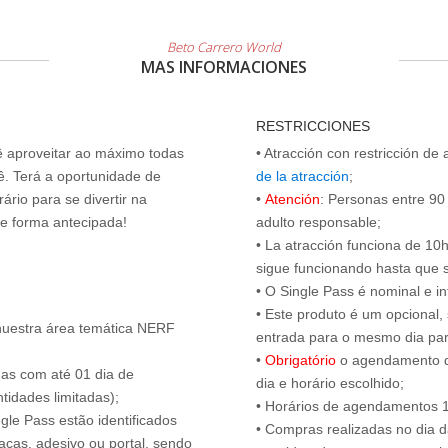
Beto Carrero World
MAS INFORMACIONES
RESTRICCIONES
cê aproveitar ao máximo todas
• Atracción con restricción de
ê. Terá a oportunidade de
de la atracción
;
ário para se divertir na
•
Atención
: Personas entre 9
de forma antecipada!
adulto responsable;
• La atracción funciona de 10h 
sigue funcionando hasta que se 
• O Single Pass é nominal e int
• Este produto é um opcional
nuestra área temática NERF
entrada para o mesmo dia para
•
Obrigatório
o agendamento d
das com até 01 dia de
dia e horário escolhido;
tidades limitadas);
• Horários de agendamentos 1
ngle Pass estão identificados
• Compras realizadas no dia da
acas, adesivo ou portal, sendo