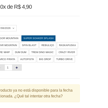
0x de R$ 4,90
7/06/2026
IGOR MOUNTAIN
SUPER SOAKER SPLASH
Agosto 2026
»
TAR MOUNTAIN
SPIN BLAST
REBULIÇO
RASKAPUSKA
D
S
T
Q
Q
S
S
IRE WHIP
DUM DUM
TREM DINO MAGIC
CRAZY RIVER
ARCO PIRATA
AUTOPISTA
BIG DROP
TURBO DRIVE
1
3
4
5
6
7
8
10
11
12
13
14
15
6
17
18
19
20
21
22
3
24
25
26
27
28
29
roducto ya no está disponible para la fecha
ionada. ¿Qué tal intentar otra fecha?
0
31