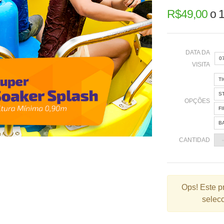
R$
49,00
o
1
DATA DA
0
VISITA
T
«
S
OPÇÕES
F
B
2
CANTIDAD
9
1
2
Ops!
Este p
selecc
3