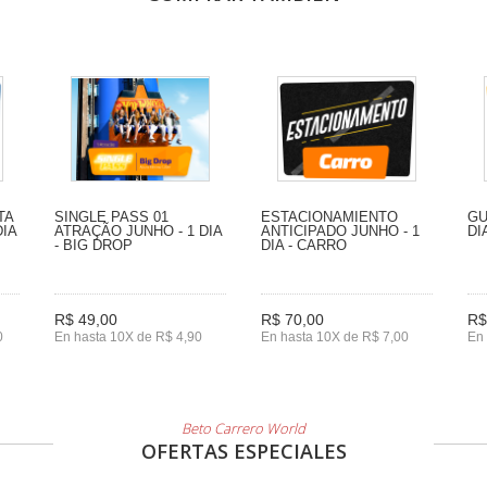
TA
SINGLE PASS 01
ESTACIONAMIENTO
GU
DIA
ATRAÇÃO JUNHO - 1 DIA
ANTICIPADO JUNHO - 1
DI
- BIG DROP
DIA - CARRO
R$ 49,00
R$ 70,00
R$
0
En hasta 10X de R$ 4,90
En hasta 10X de R$ 7,00
En 
Beto Carrero World
OFERTAS ESPECIALES