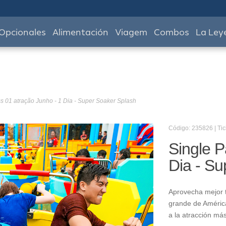
Opcionales
Alimentación
Viagem
Combos
La Ley
s 01 atração Junho - 1 Dia - Super Soaker Splash
Código: 235826 | Tic
Single P
Dia - Su
Aprovecha mejor t
grande de América
a la atracción má