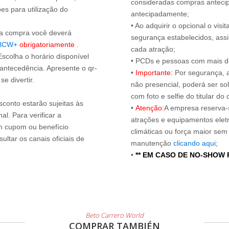
consideradas compras antecip
es para utilização do
antecipadamente;
• Ao adquirir o opcional o vi
s a compra você deverá
segurança estabelecidos, ass
BCW+
obrigatoriamente
.
cada atração;
Escolha o horário disponível
• PCDs e pessoas com mais de
 antecedência. Apresente o qr-
•
Importante:
Por segurança, 
e divertir.
não presencial, poderá ser sol
com foto e selfie do titular 
sconto estarão sujeitas às
•
Atenção:
A empresa reserva-s
l. Para verificar a
atrações e equipamentos elet
um cupom ou benefício
climáticas ou força maior sem
ltar os canais oficiais de
manutenção
clicando aqui
;
•
** EM CASO DE NO-SHOW
Beto Carrero World
COMPRAR TAMBIÉN