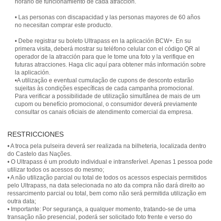
horario de funcionamiento de cada atracción.
• Las personas con discapacidad y las personas mayores de 60 años
no necesitan comprar este producto.
• Debe registrar su boleto Ultrapass en la aplicación BCW+. En su
primera visita, deberá mostrar su teléfono celular con el código QR al
operador de la atracción para que le tome una foto y la verifique en
futuras atracciones. Haga clic aquí para obtener más información sobre
la aplicación.
•A utilização e eventual cumulação de cupons de desconto estarão
sujeitas às condições específicas de cada campanha promocional.
Para verificar a possibilidade de utilização simultânea de mais de um
cupom ou benefício promocional, o consumidor deverá previamente
consultar os canais oficiais de atendimento comercial da empresa.
RESTRICCIONES
• A troca pela pulseira deverá ser realizada na bilheteria, localizada dentro
do Castelo das Nações.
• O Ultrapass é um produto individual e intransferível. Apenas 1 pessoa pode
utilizar todos os acessos do mesmo;
• A não utilização parcial ou total de todos os acessos especiais permitidos
pelo Ultrapass, na data selecionada no ato da compra não dará direito ao
ressarcimento parcial ou total, bem como não será permitida utilização em
outra data;
• Importante: Por segurança, a qualquer momento, tratando-se de uma
transação não presencial, poderá ser solicitado foto frente e verso do