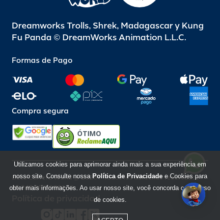
Dreamworks Trolls, Shrek, Madagascar y Kung
Fu Panda © DreamWorks Animation L.L.C.
Formas de Pago
Compra segura
ÓTIMO
Utilizamos cookies para aprimorar ainda mais a sua experiência em
nosso site. Consulte nossa
Política de Privacidade
e Cookies para
Beto Carrero World @ 2026 / Todos los derechos reservados
85.248.987/0001-10
obter mais informações. Ao usar nosso site, você concorda com o uso
Política de privacidad
de cookies.