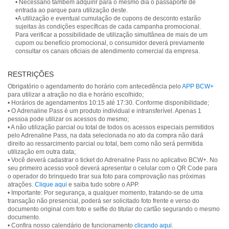
• Necessário também adquirir para o mesmo dia o passaporte de
entrada ao parque para utilização deste.
•A utilização e eventual cumulação de cupons de desconto estarão
sujeitas às condições específicas de cada campanha promocional.
Para verificar a possibilidade de utilização simultânea de mais de um
cupom ou benefício promocional, o consumidor deverá previamente
consultar os canais oficiais de atendimento comercial da empresa.
RESTRIÇÕES
Obrigatório o agendamento do horário com antecedência pelo
APP BCW+
para utilizar a atração no dia e horário escolhido;
• Horários de agendamentos 10:15 até 17:30. Conforme disponibilidade;
• O Adrenaline Pass é um produto individual e intransferível. Apenas 1
pessoa pode utilizar os acessos do mesmo;
• A não utilização parcial ou total de todos os acessos especiais permitidos
pelo Adrenaline Pass, na data selecionada no ato da compra não dará
direito ao ressarcimento parcial ou total, bem como não será permitida
utilização em outra data;
• Você deverá cadastrar o ticket do Adrenaline Pass no aplicativo BCW+. No
seu primeiro acesso você deverá apresentar o celular com o QR Code para
o operador do brinquedo tirar sua foto para comprovação nas próximas
atrações.
Clique aqui
e saiba tudo sobre o APP.
• Importante: Por segurança, a qualquer momento, tratando-se de uma
transação não presencial, poderá ser solicitado foto frente e verso do
documento original com foto e selfie do titular do cartão segurando o mesmo
documento.
• Confira nosso calendário de funcionamento
clicando aqui
.