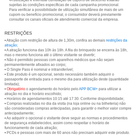
•A utilização e eventual cumulação de cupons de desconto estarão
sujeitas às condições específicas de cada campanha promocional.
Para verificar a possibilidade de utilização simultânea de mais de um
cupom ou benefício promocional, o consumidor deverá previamente
consultar os canais oficiais de atendimento comercial da empresa.
RESTRIÇÕES
• Atração com restrição de altura de 1,30m, confira as demais
restrições da
atração
;
• A atração funciona das 10h às 18h. A fila do brinquedo se encerra às 18h,
mas o mesmo funciona até o último visitante se divertir;
• Não é permitido pessoas com aparelhos médicos que não sejam
permanentemente afixados ao corpo;
• O Single Pass é nominal e intransferível;
• Este produto é um opcional, sendo necessário também adquirir o
passaporte de entrada para o mesmo dia para utilização deste (quantidade
limitada);
•
Obrigatório
o agendamento do horário pelo
APP BCW+
para utilizar a
atração no dia e horário escolhido;
• Horários de agendamentos 10:15 até 17:30. Conforme disponibilidade;
• Compras realizadas no dia da visita (na loja online ou na bilheteria) não
são consideradas compras antecipadas, para garantir o melhor valor compre
antecipadamente;
• Ao adquirir o opcional o visitante deve seguir as normas e procedimentos
de segurança estabelecidos, assim como respeitar o horário de
funcionamento de cada atração;
• PCDs e pessoas com mais de 60 anos não precisam adquirir este produto.