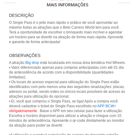
MAIS INFORMAÇÕES
DESCRIÇÃO
O Single Pass é o jeito mais rápido e prático de você aproveitar ao
máximo todas as atrações que o Beto Carrero World tem para você.
Terá a oportunidade de escolher o brinquedo mais incrível e agendar
um horário para se divertir na atração de forma mais rápida. Aproveite
e garanta de forma antecipada!
OBSERVAÇÕES
A atração
Big drop
está localizada em nossa área temática Hot Wheels.
• Valor diferenciado apenas para compras antecipadas com até 01 dia
de antecedência de acordo com a disponibilidade (quantidades
limitadas);
• Os locais de acesso especial para utilização do Single Pass estão
identificados com pelo menos uma das seguintes sinalizações: placas,
adesivo ou portal, sendo estes os únicos locais possíveis de acesso às
atrações para utilização do opcional;
• Ei, você que comprou o Single Pass, se liga! Após a compra você
deverá cadastrar o ticket do Single Pass escolhido no
APP BCW+
obrigatoriamente
. Baixe o APP em seu celular para fazer a utilização.
Escolha o horário disponível para utilizar a atração e chegue com 10
minutos de antecedência. Apresente o qr-code diretamente ao monitor
da atração para poder se divertir.