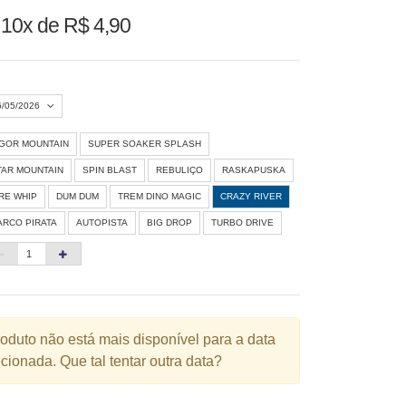
u
10x de R$ 4,90
6/05/2026
IGOR MOUNTAIN
SUPER SOAKER SPLASH
Agosto 2026
»
TAR MOUNTAIN
SPIN BLAST
REBULIÇO
RASKAPUSKA
D
S
T
Q
Q
S
S
IRE WHIP
DUM DUM
TREM DINO MAGIC
CRAZY RIVER
ARCO PIRATA
AUTOPISTA
BIG DROP
TURBO DRIVE
1
3
4
5
6
7
8
10
11
12
13
14
15
6
17
18
19
20
21
22
3
24
25
26
27
28
29
roduto não está mais disponível para a data
cionada. Que tal tentar outra data?
0
31