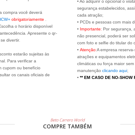
• Ao adquirir o opcional o vi
segurança estabelecidos, ass
s a compra você deverá
cada atração;
BCW+
obrigatoriamente
.
• PCDs e pessoas com mais de
Escolha o horário disponível
•
Importante:
Por segurança, 
 antecedência. Apresente o qr-
não presencial, poderá ser sol
e divertir.
com foto e selfie do titular 
•
Atenção:
A empresa reserva-s
sconto estarão sujeitas às
atrações e equipamentos elet
l. Para verificar a
climáticas ou força maior sem
um cupom ou benefício
manutenção
clicando aqui
;
ltar os canais oficiais de
•
** EM CASO DE NO-SHOW
Beto Carrero World
COMPRE TAMBÉM