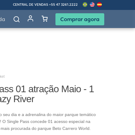
CENTRAL DE VENDAS
+55 47 3261.2222
Comprar agora
da
ket
ass 01 atração Maio - 1
azy River
o seu dia e a adrenalina do maior parque temático
! O Single Pass concede 01 acesso especial na
 mais procurada do parque Beto Carrero World.