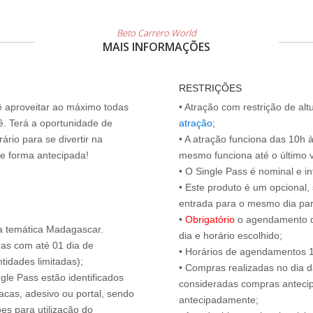
Beto Carrero World
MAIS INFORMAÇÕES
RESTRIÇÕES
cê aproveitar ao máximo todas
• Atração com restrição de al
ê. Terá a oportunidade de
atração
;
ário para se divertir na
• A atração funciona das 10h 
de forma antecipada!
mesmo funciona até o último vis
• O Single Pass é nominal e int
• Este produto é um opcional
entrada para o mesmo dia para
•
Obrigatório
o agendamento d
a temática Madagascar.
dia e horário escolhido;
das com até 01 dia de
• Horários de agendamentos 1
tidades limitadas);
• Compras realizadas no dia da
ngle Pass estão identificados
consideradas compras antecip
acas, adesivo ou portal, sendo
antecipadamente;
es para utilização do