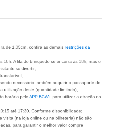
tura de 1,05cm, confira as demais
restrições da
às 18h. A fila do brinquedo se encerra às 18h, mas o
itante se divertir;
ransferível;
, sendo necessário também adquirir o passaporte de
 utilização deste (quantidade limitada);
o horário pelo
APP BCW+
para utilizar a atração no
0:15 até 17:30. Conforme disponibilidade;
 visita (na loja online ou na bilheteria) não são
adas, para garantir o melhor valor compre