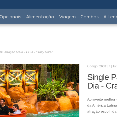
Opcionais
Alimentação
Viagem
Combos
A Len
01 atração Maio - 1 Dia - Crazy River
Código: 263137 | Tic
Single P
Dia - Cr
Aproveite melhor 
da América Latina
atração escolhida