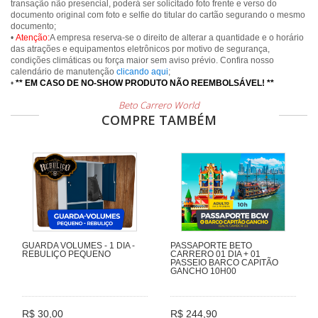
transação não presencial, poderá ser solicitado foto frente e verso do
documento original com foto e selfie do titular do cartão segurando o mesmo
documento;
•
Atenção:
A empresa reserva-se o direito de alterar a quantidade e o horário
das atrações e equipamentos eletrônicos por motivo de segurança,
condições climáticas ou força maior sem aviso prévio. Confira nosso
calendário de manutenção
clicando aqui
;
•
** EM CASO DE NO-SHOW PRODUTO NÃO REEMBOLSÁVEL! **
Beto Carrero World
COMPRE TAMBÉM
GUARDA VOLUMES - 1 DIA -
PASSAPORTE BETO
REBULIÇO PEQUENO
CARRERO 01 DIA + 01
PASSEIO BARCO CAPITÃO
GANCHO 10H00
R$ 30,00
R$ 244,90