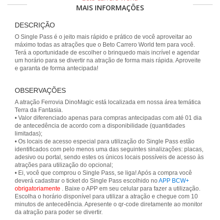
MAIS INFORMAÇÕES
DESCRIÇÃO
O Single Pass é o jeito mais rápido e prático de você aproveitar ao
máximo todas as atrações que o Beto Carrero World tem para você.
Terá a oportunidade de escolher o brinquedo mais incrível e agendar
um horário para se divertir na atração de forma mais rápida. Aproveite
e garanta de forma antecipada!
OBSERVAÇÕES
A atração Ferrovia DinoMagic está localizada em nossa área temática
Terra da Fantasia.
• Valor diferenciado apenas para compras antecipadas com até 01 dia
de antecedência de acordo com a disponibilidade (quantidades
limitadas);
• Os locais de acesso especial para utilização do Single Pass estão
identificados com pelo menos uma das seguintes sinalizações: placas,
adesivo ou portal, sendo estes os únicos locais possíveis de acesso às
atrações para utilização do opcional;
• Ei, você que comprou o Single Pass, se liga! Após a compra você
deverá cadastrar o ticket do Single Pass escolhido no
APP BCW+
obrigatoriamente
. Baixe o APP em seu celular para fazer a utilização.
Escolha o horário disponível para utilizar a atração e chegue com 10
minutos de antecedência. Apresente o qr-code diretamente ao monitor
da atração para poder se divertir.