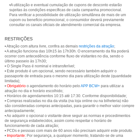
•A utilização e eventual cumulação de cupons de desconto estarão
sujeitas às condições específicas de cada campanha promocional.
Para verificar a possibilidade de utilização simultânea de mais de um
cupom ou benefício promocional, o consumidor deverá previamente
consultar os canais oficiais de atendimento comercial da empresa.
RESTRIÇÕES
• Atração com altura livre, confira as demais
restrições da atração
;
• A atração funciona das 10h15 às 17h30h. O encerramento da fila poderá
ocorrer com antecedência conforme fluxo de visitantes no dia, sendo o
último passeio às 17h30;
• O Single Pass é nominal e intransferível;
• Este produto é um opcional, sendo necessário também adquirir o
passaporte de entrada para o mesmo dia para utilização deste (quantidade
limitada);
•
Obrigatório
o agendamento do horário pelo
APP BCW+
para utilizar a
atração no dia e horário escolhido;
• Horários de agendamentos 10:15 até 17:30. Conforme disponibilidade;
• Compras realizadas no dia da visita (na loja online ou na bilheteria) não
são consideradas compras antecipadas, para garantir o melhor valor compre
antecipadamente;
• Ao adquirir o opcional o visitante deve seguir as normas e procedimentos
de segurança estabelecidos, assim como respeitar o horário de
funcionamento de cada atração;
• PCDs e pessoas com mais de 60 anos não precisam adquirir este produto.
•
Importante:
Por segurança, a qualquer momento, tratando-se de uma