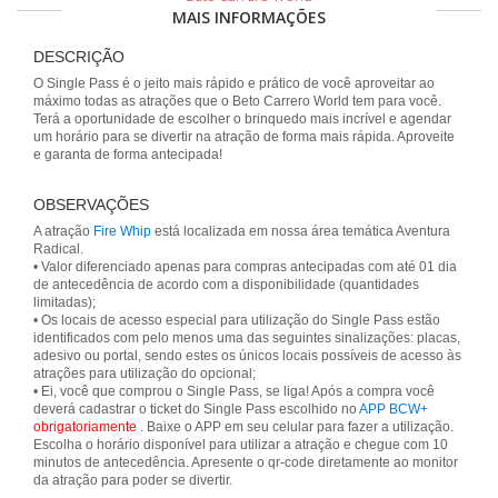
MAIS INFORMAÇÕES
DESCRIÇÃO
O Single Pass é o jeito mais rápido e prático de você aproveitar ao
máximo todas as atrações que o Beto Carrero World tem para você.
Terá a oportunidade de escolher o brinquedo mais incrível e agendar
um horário para se divertir na atração de forma mais rápida. Aproveite
e garanta de forma antecipada!
OBSERVAÇÕES
A atração
Fire Whip
está localizada em nossa área temática Aventura
Radical.
• Valor diferenciado apenas para compras antecipadas com até 01 dia
de antecedência de acordo com a disponibilidade (quantidades
limitadas);
• Os locais de acesso especial para utilização do Single Pass estão
identificados com pelo menos uma das seguintes sinalizações: placas,
adesivo ou portal, sendo estes os únicos locais possíveis de acesso às
atrações para utilização do opcional;
• Ei, você que comprou o Single Pass, se liga! Após a compra você
deverá cadastrar o ticket do Single Pass escolhido no
APP BCW+
obrigatoriamente
. Baixe o APP em seu celular para fazer a utilização.
Escolha o horário disponível para utilizar a atração e chegue com 10
minutos de antecedência. Apresente o qr-code diretamente ao monitor
da atração para poder se divertir.