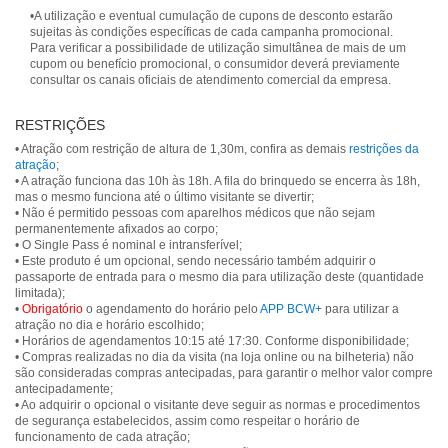
•A utilização e eventual cumulação de cupons de desconto estarão
sujeitas às condições específicas de cada campanha promocional.
Para verificar a possibilidade de utilização simultânea de mais de um
cupom ou benefício promocional, o consumidor deverá previamente
consultar os canais oficiais de atendimento comercial da empresa.
RESTRIÇÕES
• Atração com restrição de altura de 1,30m, confira as demais
restrições da
atração
;
• A atração funciona das 10h às 18h. A fila do brinquedo se encerra às 18h,
mas o mesmo funciona até o último visitante se divertir;
• Não é permitido pessoas com aparelhos médicos que não sejam
permanentemente afixados ao corpo;
• O Single Pass é nominal e intransferível;
• Este produto é um opcional, sendo necessário também adquirir o
passaporte de entrada para o mesmo dia para utilização deste (quantidade
limitada);
•
Obrigatório
o agendamento do horário pelo
APP BCW+
para utilizar a
atração no dia e horário escolhido;
• Horários de agendamentos 10:15 até 17:30. Conforme disponibilidade;
• Compras realizadas no dia da visita (na loja online ou na bilheteria) não
são consideradas compras antecipadas, para garantir o melhor valor compre
antecipadamente;
• Ao adquirir o opcional o visitante deve seguir as normas e procedimentos
de segurança estabelecidos, assim como respeitar o horário de
funcionamento de cada atração;