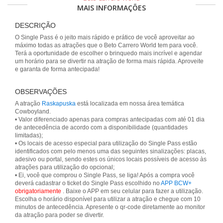
MAIS INFORMAÇÕES
DESCRIÇÃO
O Single Pass é o jeito mais rápido e prático de você aproveitar ao
máximo todas as atrações que o Beto Carrero World tem para você.
Terá a oportunidade de escolher o brinquedo mais incrível e agendar
um horário para se divertir na atração de forma mais rápida. Aproveite
e garanta de forma antecipada!
OBSERVAÇÕES
A atração
Raskapuska
está localizada em nossa área temática
Cowboyland.
• Valor diferenciado apenas para compras antecipadas com até 01 dia
de antecedência de acordo com a disponibilidade (quantidades
limitadas);
• Os locais de acesso especial para utilização do Single Pass estão
identificados com pelo menos uma das seguintes sinalizações: placas,
adesivo ou portal, sendo estes os únicos locais possíveis de acesso às
atrações para utilização do opcional;
• Ei, você que comprou o Single Pass, se liga! Após a compra você
deverá cadastrar o ticket do Single Pass escolhido no
APP BCW+
obrigatoriamente
. Baixe o APP em seu celular para fazer a utilização.
Escolha o horário disponível para utilizar a atração e chegue com 10
minutos de antecedência. Apresente o qr-code diretamente ao monitor
da atração para poder se divertir.