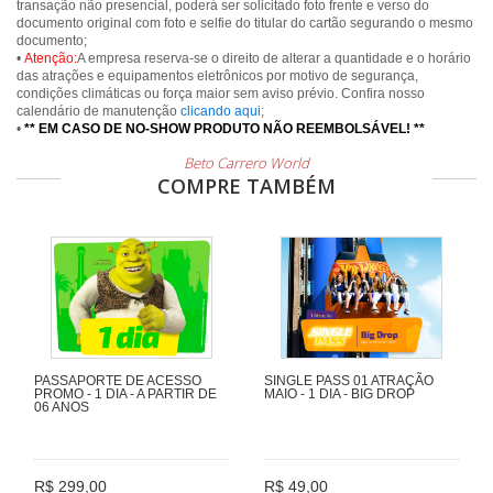
transação não presencial, poderá ser solicitado foto frente e verso do
documento original com foto e selfie do titular do cartão segurando o mesmo
documento;
•
Atenção:
A empresa reserva-se o direito de alterar a quantidade e o horário
das atrações e equipamentos eletrônicos por motivo de segurança,
condições climáticas ou força maior sem aviso prévio. Confira nosso
calendário de manutenção
clicando aqui
;
•
** EM CASO DE NO-SHOW PRODUTO NÃO REEMBOLSÁVEL! **
Beto Carrero World
COMPRE TAMBÉM
PASSAPORTE DE ACESSO
SINGLE PASS 01 ATRAÇÃO
PROMO - 1 DIA - A PARTIR DE
MAIO - 1 DIA - BIG DROP
06 ANOS
R$ 299,00
R$ 49,00