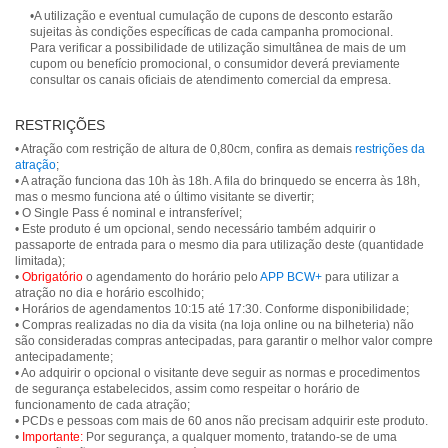
•A utilização e eventual cumulação de cupons de desconto estarão
sujeitas às condições específicas de cada campanha promocional.
Para verificar a possibilidade de utilização simultânea de mais de um
cupom ou benefício promocional, o consumidor deverá previamente
consultar os canais oficiais de atendimento comercial da empresa.
RESTRIÇÕES
• Atração com restrição de altura de 0,80cm, confira as demais
restrições da
atração
;
• A atração funciona das 10h às 18h. A fila do brinquedo se encerra às 18h,
mas o mesmo funciona até o último visitante se divertir;
• O Single Pass é nominal e intransferível;
• Este produto é um opcional, sendo necessário também adquirir o
passaporte de entrada para o mesmo dia para utilização deste (quantidade
limitada);
•
Obrigatório
o agendamento do horário pelo
APP BCW+
para utilizar a
atração no dia e horário escolhido;
• Horários de agendamentos 10:15 até 17:30. Conforme disponibilidade;
• Compras realizadas no dia da visita (na loja online ou na bilheteria) não
são consideradas compras antecipadas, para garantir o melhor valor compre
antecipadamente;
• Ao adquirir o opcional o visitante deve seguir as normas e procedimentos
de segurança estabelecidos, assim como respeitar o horário de
funcionamento de cada atração;
• PCDs e pessoas com mais de 60 anos não precisam adquirir este produto.
•
Importante:
Por segurança, a qualquer momento, tratando-se de uma