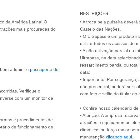
RESTRIÇÕES
ico da América Latina! O
• A troca pela pulseira deverá 
atrações mais procuradas do
Castelo das Nações.
• O Ultrapass é um produto in
utilizar todos os acessos do 
• A não utilização parcial ou 
Ultrapass, na data selecionad
ressarcimento parcial ou tota
mbém adquirir o
passaporte de
data;
• Importante: Por segurança,
não presencial, poderá ser sol
ncorridas. Verifique o
com foto e selfie do titular 
onverse com um monitor de
• Confira nosso calendário d
• Atenção: A empresa reserva-s
s normas e procedimentos de
atrações e equipamentos elet
orário de funcionamento de
climáticas ou força maior sem
manutenção
clicando aqui
.