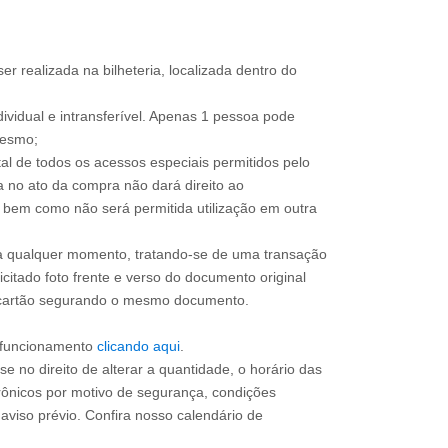
ser realizada na bilheteria, localizada dentro do
dividual e intransferível. Apenas 1 pessoa pode
mesmo;
total de todos os acessos especiais permitidos pelo
a no ato da compra não dará direito ao
l, bem como não será permitida utilização em outra
 a qualquer momento, tratando-se de uma transação
icitado foto frente e verso do documento original
do cartão segurando o mesmo documento.
e funcionamento
clicando aqui
.
e no direito de alterar a quantidade, o horário das
rônicos por motivo de segurança, condições
 aviso prévio. Confira nosso calendário de