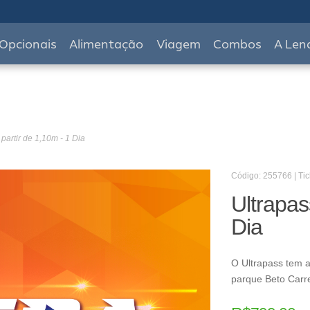
Opcionais
Alimentação
Viagem
Combos
A Len
 partir de 1,10m - 1 Dia
Código: 255766 | Tic
Ultrapas
Dia
O Ultrapass tem a
parque Beto Carr