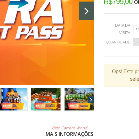
R$
799,00
o
DATA DA
1
VISITA
QUANTIDADE
«
Ops!
Este p
sele
2
9
1
2
3
Beto Carrero World
MAIS INFORMAÇÕES