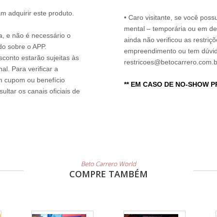
 adquirir este produto.
• Caro visitante, se você possu
mental – temporária ou em defi
ia, e não é necessário o
ainda não verificou as restriç
do sobre o APP.
empreendimento ou tem dúvida
sconto estarão sujeitas às
restricoes@betocarrero.com.b
l. Para verificar a
um cupom ou benefício
** EM CASO DE NO-SHOW 
ltar os canais oficiais de
Beto Carrero World
COMPRE TAMBÉM