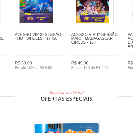
1
ACESSO VIP 3ª SESSÃO
ACESSO VIP 1ª SESSÃO
PA
DE
- HOT WHEELS - 17H30
MAIO - MADAGASCAR
AC
CIRCUS - 15H
DI
A
R$ 69,00
R$ 49,00
R$
Em até 10X de R$ 6,90
Em até 10X de R$ 4,90
Em
Beto Carrero World
OFERTAS ESPECIAIS