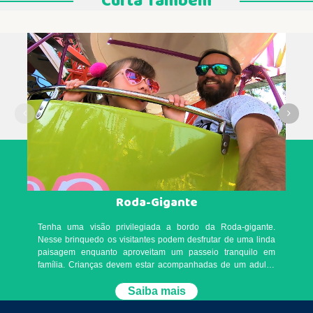
Curta Também
Roda-Gigante
Tenha uma visão privilegiada a bordo da Roda-gigante.
Nesse brinquedo os visitantes podem desfrutar de uma linda
paisagem enquanto aproveitam um passeio tranquilo em
família. Crianças devem estar acompanhadas de um adulto.
Verifique com um monitor direto na atração. Atendimento
Prioritário: Consulte um monitor direto na atração. A fila do
Saiba mais
brinquedo se encerra às 18h00, mas o mesmo funciona até o