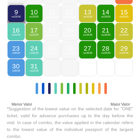
10
11
12
13
14
15
9
139,90
149,90
139,90
159,90
109,90
R$
FECHADO
FECHADO
R$
R$
R$
R$
16
17
18
19
20
21
22
119,90
129,90
139,90
139,90
149,90
R$
R$
FECHADO
FECHADO
R$
R$
R$
23
24
25
26
27
28
29
99,90
119,90
139,90
139,90
149,90
R$
R$
FECHADO
FECHADO
R$
R$
R$
30
31
99,90
119,90
R$
R$
Menor Valor
Maior Valor
*Suggestion of the lowest value on the selected date for "ONE"
ticket, valid for advance purchases up to the day before the
visit. In case of combo, the value applied in the calendar refers
to the lowest value of the individual passport of the largest
combo.