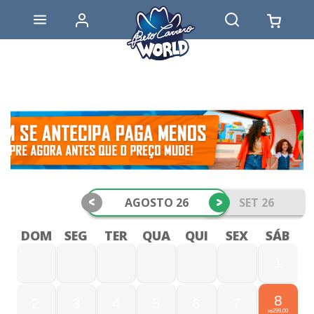
<
>
AGOSTO 26
SET 26
DOM
SEG
TER
QUA
QUI
SEX
SÁB
1
8
2
3
4
5
6
7
299,00
R$