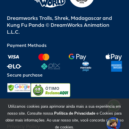
Dreamworks Trolls, Shrek, Madagascar and
Kung Fu Panda © DreamWorks Animation
L.L.C.
Payment Methods
Secure purchase
ÓTIMO
Utilizamos cookies para aprimorar ainda mais a sua experiência em
nosso site. Consulte nossa
Política de Privacidade
e Cookies para
Beto Carrero World @ 2026 / All rights reserved
85.248.987/0001-10
obter mais informações. Ao usar nosso site, você concorda com o uso
Privacy Policy
de cookies.