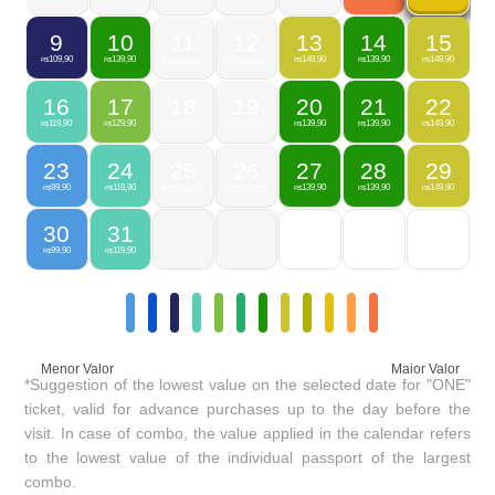
9
10
11
12
13
14
15
109,90
139,90
149,90
139,90
149,90
R$
R$
FECHADO
FECHADO
R$
R$
R$
16
17
18
19
20
21
22
119,90
129,90
139,90
139,90
149,90
R$
R$
FECHADO
FECHADO
R$
R$
R$
23
24
25
26
27
28
29
99,90
119,90
139,90
139,90
149,90
R$
R$
FECHADO
FECHADO
R$
R$
R$
30
31
99,90
119,90
R$
R$
Menor Valor
Maior Valor
*Suggestion of the lowest value on the selected date for "ONE"
ticket, valid for advance purchases up to the day before the
visit. In case of combo, the value applied in the calendar refers
to the lowest value of the individual passport of the largest
combo.