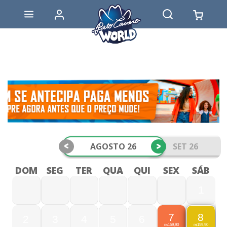
<
>
AGOSTO 26
SET 26
DOM
SEG
TER
QUA
QUI
SEX
SÁB
1
7
8
2
3
4
5
6
159,90
159,90
R$
R$