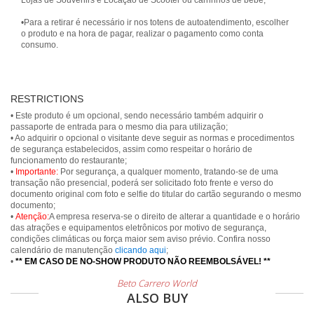
Lojas de Souvenirs e Locação de Scooter ou carrinhos de bebê;
•Para a retirar é necessário ir nos totens de autoatendimento, escolher
o produto e na hora de pagar, realizar o pagamento como conta
consumo.
RESTRICTIONS
• Este produto é um opcional, sendo necessário também adquirir o
passaporte de entrada para o mesmo dia para utilização;
• Ao adquirir o opcional o visitante deve seguir as normas e procedimentos
de segurança estabelecidos, assim como respeitar o horário de
funcionamento do restaurante;
•
Importante:
Por segurança, a qualquer momento, tratando-se de uma
transação não presencial, poderá ser solicitado foto frente e verso do
documento original com foto e selfie do titular do cartão segurando o mesmo
documento;
•
Atenção:
A empresa reserva-se o direito de alterar a quantidade e o horário
das atrações e equipamentos eletrônicos por motivo de segurança,
condições climáticas ou força maior sem aviso prévio. Confira nosso
calendário de manutenção
clicando aqui
;
•
** EM CASO DE NO-SHOW PRODUTO NÃO REEMBOLSÁVEL! **
Beto Carrero World
ALSO BUY