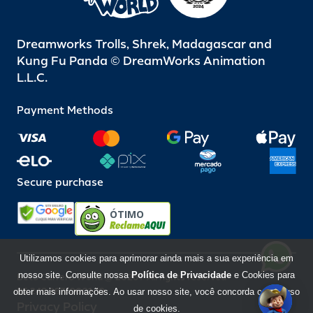
Dreamworks Trolls, Shrek, Madagascar and
Kung Fu Panda © DreamWorks Animation
L.L.C.
Payment Methods
Secure purchase
ÓTIMO
Utilizamos cookies para aprimorar ainda mais a sua experiência em
nosso site. Consulte nossa
Política de Privacidade
e Cookies para
Beto Carrero World @ 2026 / All rights reserved
85.248.987/0001-10
obter mais informações. Ao usar nosso site, você concorda com o uso
Privacy Policy
de cookies.