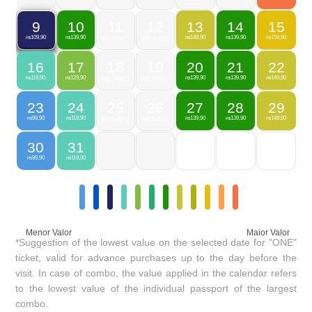
10
11
12
13
14
15
9
139,90
149,90
139,90
159,90
109,90
R$
FECHADO
FECHADO
R$
R$
R$
R$
16
17
18
19
20
21
22
119,90
129,90
139,90
139,90
149,90
R$
R$
FECHADO
FECHADO
R$
R$
R$
23
24
25
26
27
28
29
99,90
119,90
139,90
139,90
149,90
R$
R$
FECHADO
FECHADO
R$
R$
R$
30
31
99,90
119,90
R$
R$
Menor Valor
Maior Valor
*Suggestion of the lowest value on the selected date for "ONE"
ticket, valid for advance purchases up to the day before the
visit. In case of combo, the value applied in the calendar refers
to the lowest value of the individual passport of the largest
combo.