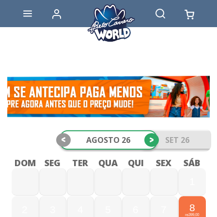
<
>
AGOSTO 26
SET 26
DOM
SEG
TER
QUA
QUI
SEX
SÁB
1
8
2
3
4
5
6
7
399,00
R$