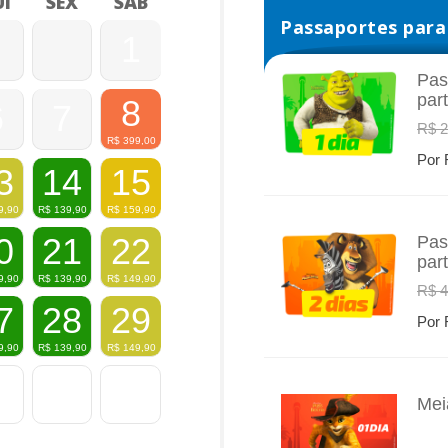
I
SEX
SÁB
Passaportes para 
1
Pas
par
8
6
7
INFO
R$ 2
R$
399,00
Por 
3
14
15
9,90
R$
139,90
R$
159,90
0
21
22
Pas
par
INFO
9,90
R$
139,90
R$
149,90
R$ 4
7
28
29
Por 
9,90
R$
139,90
R$
149,90
Mei
INFO