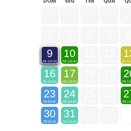
DOM
SEG
TER
QUA
QU
2
3
4
5
10
11
12
1
9
R$
139,90
FECHADO
FECHADO
R$
14
R$
109,90
16
17
18
19
2
R$
119,90
R$
129,90
FECHADO
FECHADO
R$
13
23
24
25
26
2
R$
99,90
R$
119,90
FECHADO
FECHADO
R$
13
30
31
R$
99,90
R$
119,90