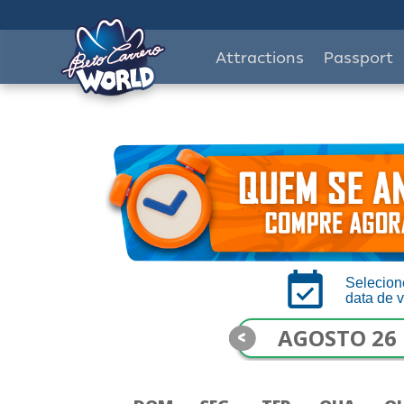
Attractions
Passport
Selecion
data de v
<
AGOSTO 26