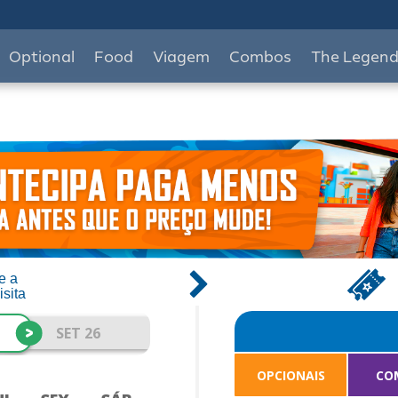
Optional
Food
Viagem
Combos
The Legen
e a
isita
>
SET 26
OPCIONAIS
CO