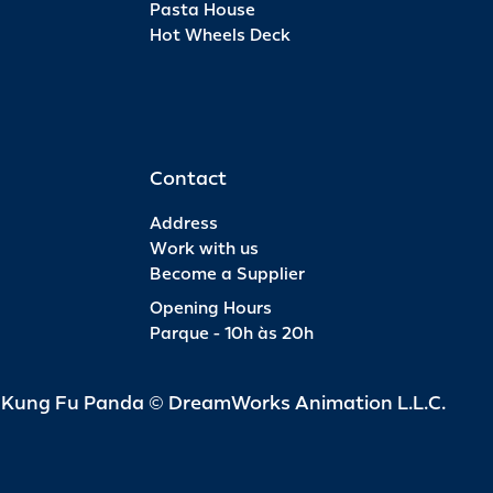
Pasta House
Hot Wheels Deck
Pas
INFO
R$ 6
Contact
Address
Work with us
Become a Supplier
Pas
Opening Hours
Parque - 10h às 20h
INFO
R$ 4
d Kung Fu Panda © DreamWorks Animation L.L.C.
Pas