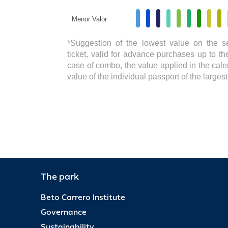
Menor Valor
*Suggestion of the lowest value on the s
ticket, valid for advance purchases up to the
case of combo, the value applied in the cale
value of the individual passport of the large
The park
Beto Carrero Institute
Governance
Sustainability