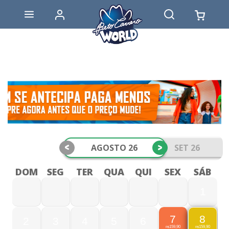
<
>
AGOSTO 26
SET 26
DOM
SEG
TER
QUA
QUI
SEX
SÁB
1
7
8
2
3
4
5
6
159,90
159,90
R$
R$