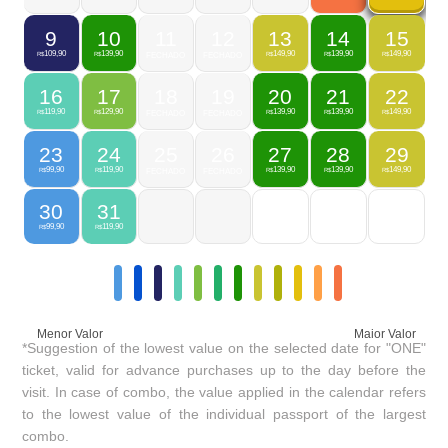
9
10
11
12
13
14
15
109,90
139,90
149,90
139,90
149,90
R$
R$
FECHADO
FECHADO
R$
R$
R$
16
17
18
19
20
21
22
119,90
129,90
139,90
139,90
149,90
R$
R$
FECHADO
FECHADO
R$
R$
R$
23
24
25
26
27
28
29
99,90
119,90
139,90
139,90
149,90
R$
R$
FECHADO
FECHADO
R$
R$
R$
30
31
99,90
119,90
R$
R$
Menor Valor
Maior Valor
*Suggestion of the lowest value on the selected date for "ONE"
ticket, valid for advance purchases up to the day before the
visit. In case of combo, the value applied in the calendar refers
to the lowest value of the individual passport of the largest
combo.