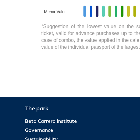
Menor Valor
*Suggestion of the lowest value on the s
ticket, valid for advance purchases up to the
case of combo, the value applied in the cale
value of the individual passport of the large
The park
Beto Carrero Institute
Governance
Sustainability