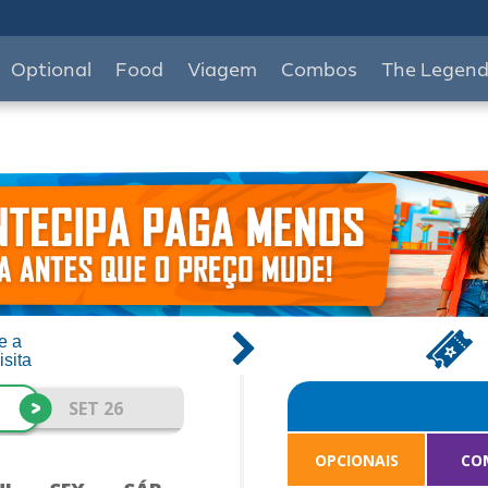
Optional
Food
Viagem
Combos
The Legen
e a
isita
>
SET 26
OPCIONAIS
CO