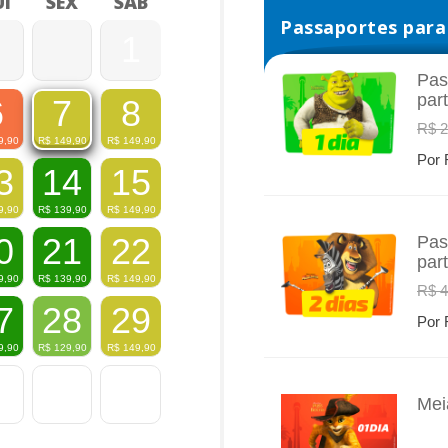
I
SEX
SÁB
Passaportes para 
1
Pas
par
6
8
7
INFO
R$ 2
9,90
R$
149,90
R$
149,90
Por 
3
14
15
9,90
R$
139,90
R$
149,90
0
21
22
Pas
par
INFO
9,90
R$
139,90
R$
149,90
R$ 4
7
28
29
Por 
9,90
R$
129,90
R$
149,90
Mei
INFO