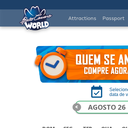
Attractions
Passport
Selecion
data de v
<
AGOSTO 26