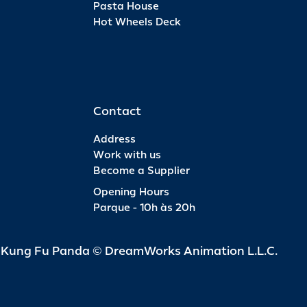
Pasta House
Hot Wheels Deck
Pas
INFO
R$ 6
Contact
Address
Work with us
Become a Supplier
Pas
Opening Hours
Parque - 10h às 20h
INFO
R$ 4
d Kung Fu Panda © DreamWorks Animation L.L.C.
Pas