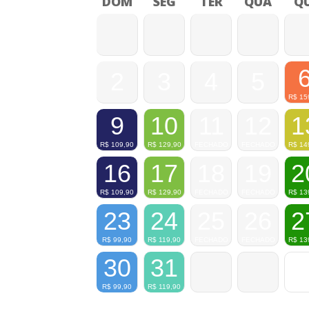
DOM
SEG
TER
QUA
QU
2
3
4
5
R$
15
9
10
11
12
1
R$
109,90
R$
129,90
FECHADO
FECHADO
R$
14
16
17
18
19
2
R$
109,90
R$
129,90
FECHADO
FECHADO
R$
13
23
24
25
26
2
R$
99,90
R$
119,90
FECHADO
FECHADO
R$
13
30
31
R$
99,90
R$
119,90