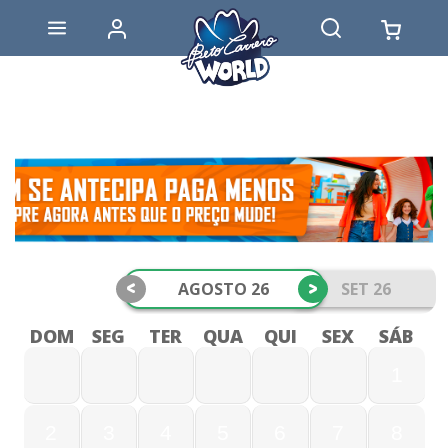
<
>
AGOSTO 26
SET 26
DOM
SEG
TER
QUA
QUI
SEX
SÁB
1
2
3
4
5
6
7
8