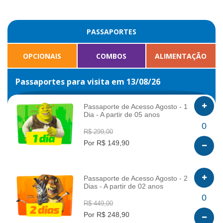
PASSAPORTES
OPCIONAIS
COMBOS
ALIMENTAÇÃO
Passaportes para visita em 13/08/26
Passaporte de Acesso Agosto - 1
Dia - A partir de 05 anos
INFO
0
R$ 299,00
Por R$ 149,90
Passaporte de Acesso Agosto - 2
Dias - A partir de 02 anos
INFO
0
R$ 449,00
Por R$ 248,90