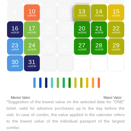
10
11
12
14
15
13
9
299,00
149,90
159,90
149,90
R$
FECHADO
FECHADO
R$
R$
R$
16
17
18
19
20
21
22
119,90
129,90
139,90
139,90
149,90
R$
R$
FECHADO
FECHADO
R$
R$
R$
23
24
25
26
27
28
29
99,90
129,90
139,90
139,90
149,90
R$
R$
FECHADO
FECHADO
R$
R$
R$
30
31
99,90
119,90
R$
R$
Menor Valor
Maior Valor
*Suggestion of the lowest value on the selected date for "ONE"
ticket, valid for advance purchases up to the day before the
visit. In case of combo, the value applied in the calendar refers
to the lowest value of the individual passport of the largest
combo.