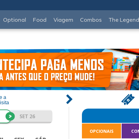
Optional
Food
Viagem
Combos
The Legen
e a
isita
>
SET 26
OPCIONAIS
CO