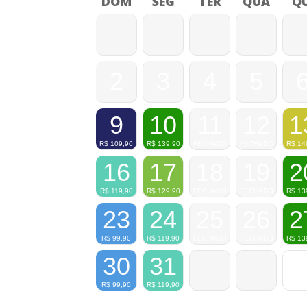
DOM
SEG
TER
QUA
QU
2
3
4
5
9
10
11
12
1
R$
109,90
R$
139,90
FECHADO
FECHADO
R$
14
16
17
18
19
2
R$
119,90
R$
129,90
FECHADO
FECHADO
R$
13
23
24
25
26
2
R$
99,90
R$
119,90
FECHADO
FECHADO
R$
13
30
31
R$
99,90
R$
119,90