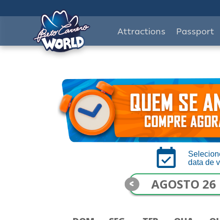
Attractions
Passport
Selecion
data de v
<
AGOSTO 26