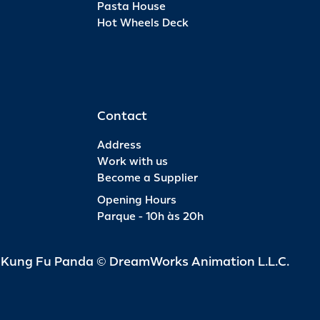
Pasta House
Hot Wheels Deck
Pas
INFO
R$ 6
Contact
Address
Work with us
Become a Supplier
Pas
Opening Hours
Parque - 10h às 20h
INFO
R$ 4
d Kung Fu Panda © DreamWorks Animation L.L.C.
Pas