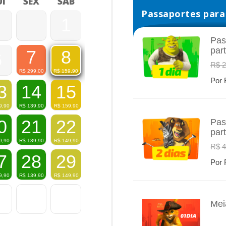
I
SEX
SÁB
Passaportes para 
1
Pas
par
7
8
6
INFO
R$ 2
R$
299,00
R$
159,90
Por 
3
14
15
9,90
R$
139,90
R$
159,90
0
21
22
Pas
par
INFO
9,90
R$
139,90
R$
149,90
R$ 4
7
28
29
Por 
9,90
R$
139,90
R$
149,90
Mei
INFO