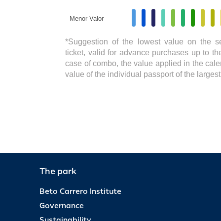
Menor Valor
*Suggestion of the lowest value on the s
ticket, valid for advance purchases up to the
case of combo, the value applied in the cale
value of the individual passport of the large
The park
Beto Carrero Institute
Governance
Sustainability