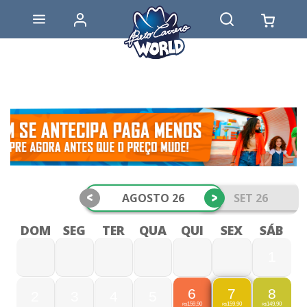
<
>
AGOSTO 26
SET 26
DOM
SEG
TER
QUA
QUI
SEX
SÁB
1
6
8
7
2
3
4
5
159,90
149,90
159,90
R$
R$
R$