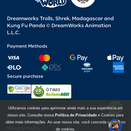
Dreamworks Trolls, Shrek, Madagascar and
Kung Fu Panda © DreamWorks Animation
L.L.C.
Payment Methods
Secure purchase
ÓTIMO
Utilizamos cookies para aprimorar ainda mais a sua experiência em
nosso site. Consulte nossa
Política de Privacidade
e Cookies para
Beto Carrero World @ 2026 / All rights reserved
85.248.987/0001-10
obter mais informações. Ao usar nosso site, você concorda com o uso
Privacy Policy
de cookies.