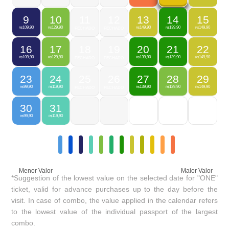
9
10
11
12
13
14
15
109,90
129,90
149,90
139,90
149,90
R$
R$
FECHADO
FECHADO
R$
R$
R$
16
17
18
19
20
21
22
109,90
129,90
139,90
139,90
149,90
R$
R$
FECHADO
FECHADO
R$
R$
R$
23
24
25
26
27
28
29
99,90
119,90
139,90
129,90
149,90
R$
R$
FECHADO
FECHADO
R$
R$
R$
30
31
99,90
119,90
R$
R$
Menor Valor
Maior Valor
*Suggestion of the lowest value on the selected date for "ONE"
ticket, valid for advance purchases up to the day before the
visit. In case of combo, the value applied in the calendar refers
to the lowest value of the individual passport of the largest
combo.