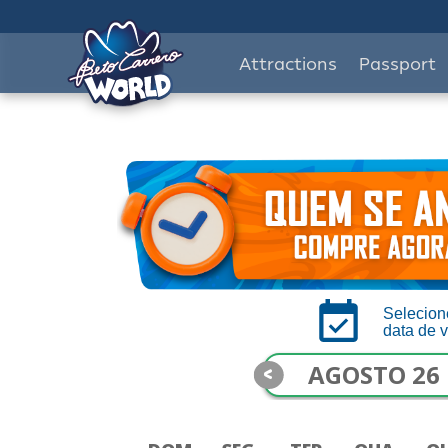
Attractions
Passport
Selecion
data de v
<
AGOSTO 26