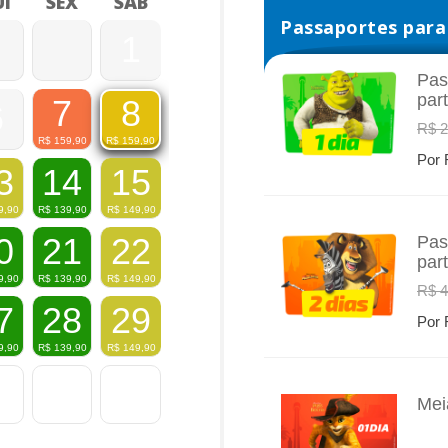
I
SEX
SÁB
Passaportes para 
1
Pas
par
7
8
6
INFO
R$ 2
R$
159,90
R$
159,90
Por 
3
14
15
9,90
R$
139,90
R$
149,90
0
21
22
Pas
par
INFO
9,90
R$
139,90
R$
149,90
R$ 4
7
28
29
Por 
9,90
R$
139,90
R$
149,90
Mei
INFO