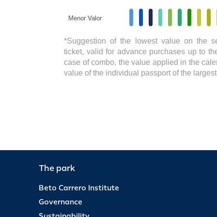
Menor Valor
*Suggestion of the lowest value on the s
ticket, valid for advance purchases up to the
case of combo, the value applied in the cale
value of the individual passport of the large
The park
Beto Carrero Institute
Governance
Sustainability