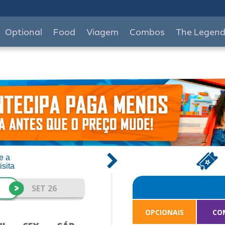
Optional
Food
Viagem
Combos
The Legen
e a
isita
>
SET 26
OPCIONAIS
CO