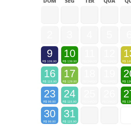
DOM
SEG
TER
QUA
QU
2
3
4
5
9
10
11
12
1
R$
109,90
R$
139,90
FECHADO
FECHADO
R$
14
16
17
18
19
2
R$
119,90
R$
129,90
FECHADO
FECHADO
R$
13
23
24
25
26
2
R$
99,90
R$
119,90
FECHADO
FECHADO
R$
13
30
31
R$
99,90
R$
119,90