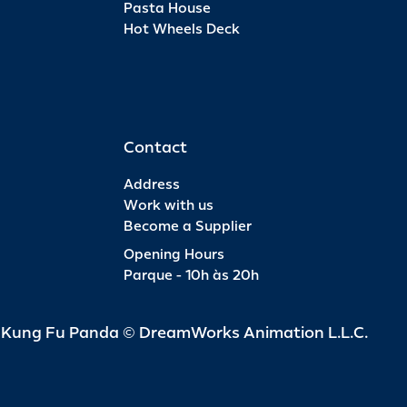
Pasta House
Hot Wheels Deck
Pas
INFO
R$ 6
Contact
Address
Work with us
Become a Supplier
Pas
Opening Hours
Parque - 10h às 20h
INFO
R$ 4
d Kung Fu Panda © DreamWorks Animation L.L.C.
Pas