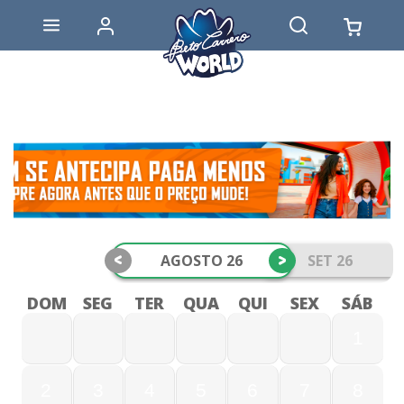
<
>
AGOSTO 26
SET 26
DOM
SEG
TER
QUA
QUI
SEX
SÁB
1
2
3
4
5
6
7
8