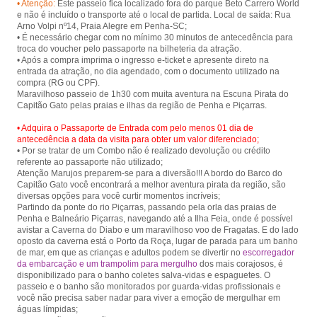
• Atenção:
Este passeio fica localizado fora do parque Beto Carrero World
from Penha and Piçarras.
e não é incluído o transporte até o local de partida. Local de saída: Rua
Arno Volpi nº14, Praia Alegre em Penha-SC;
• É necessário chegar com no mínimo 30 minutos de antecedência para
troca do voucher pelo passaporte na bilheteria da atração.
• Após a compra imprima o ingresso e-ticket e apresente direto na
entrada da atração, no dia agendado, com o documento utilizado na
compra (RG ou CPF).
Maravilhoso passeio de 1h30 com muita aventura na Escuna Pirata do
• Adquira o Passaporte de Entrada com pelo menos 01 dia de
antecedência a data da visita para obter um valor diferenciado;
• Por se tratar de um Combo não é realizado devolução ou crédito
referente ao passaporte não utilizado;
Atenção Marujos preparem-se para a diversão!!! A bordo do Barco do
Capitão Gato você encontrará a melhor aventura pirata da região, são
diversas opções para você curtir momentos incríveis;
Partindo da ponte do rio Piçarras, passando pela orla das praias de
Penha e Balneário Piçarras, navegando até a Ilha Feia, onde é possível
avistar a Caverna do Diabo e um maravilhoso voo de Fragatas. E do lado
oposto da caverna está o Porto da Roça, lugar de parada para um banho
de mar, em que as crianças e adultos podem se divertir no
escorregador
da embarcação e um trampolim para mergulho
dos mais corajosos, é
disponibilizado para o banho coletes salva-vidas e espaguetes. O
passeio e o banho são monitorados por guarda-vidas profissionais e
você não precisa saber nadar para viver a emoção de mergulhar em
águas límpidas;