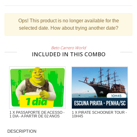
Ops!
This product is no longer available for the
selected date. How about trying another date?
Beto Carrero World
INCLUDED IN THIS COMBO
1 X PASSAPORTE DE ACESSO -
1 X PIRATE SCHOONER TOUR -
1 DIA - A PARTIR DE 02 ANOS
10H45
Wonderful excursion of 1h30 with a
lot of adventure in the Pirate
DESCRIPTION
Schooner of Captain Cat by the
beaches and islands at the region