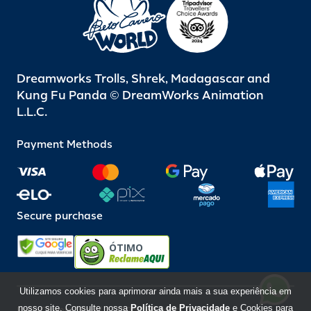
Dreamworks Trolls, Shrek, Madagascar and
Kung Fu Panda © DreamWorks Animation
L.L.C.
Payment Methods
Secure purchase
ÓTIMO
Utilizamos cookies para aprimorar ainda mais a sua experiência em
nosso site. Consulte nossa
Política de Privacidade
e Cookies para
Beto Carrero World @ 2026 / All rights reserved