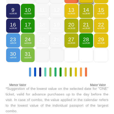
9
10
11
12
13
14
15
109,90
129,90
149,90
139,90
149,90
R$
R$
FECHADO
FECHADO
R$
R$
R$
16
17
18
19
20
21
22
109,90
129,90
139,90
139,90
149,90
R$
R$
FECHADO
FECHADO
R$
R$
R$
23
24
25
26
27
28
29
99,90
119,90
139,90
129,90
149,90
R$
R$
FECHADO
FECHADO
R$
R$
R$
30
31
99,90
119,90
R$
R$
Menor Valor
Maior Valor
*Suggestion of the lowest value on the selected date for "ONE"
ticket, valid for advance purchases up to the day before the
visit. In case of combo, the value applied in the calendar refers
to the lowest value of the individual passport of the largest
combo.