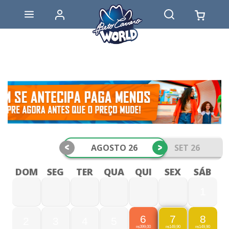
<
>
AGOSTO 26
SET 26
DOM
SEG
TER
QUA
QUI
SEX
SÁB
1
6
8
7
2
3
4
5
399,00
149,90
149,90
R$
R$
R$