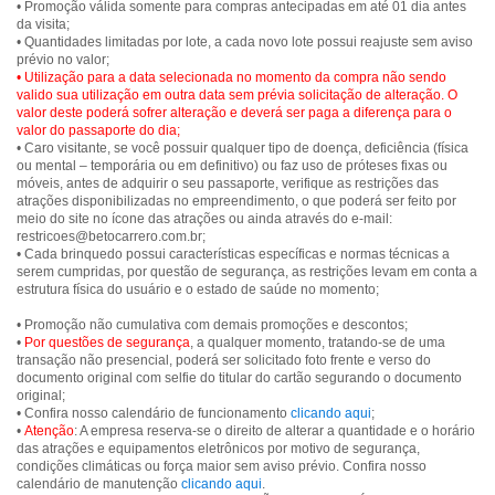
• Promoção válida somente para compras antecipadas em até 01 dia antes
da visita;
• Quantidades limitadas por lote, a cada novo lote possui reajuste sem aviso
• Utilização para a data selecionada no momento da compra não sendo
valido sua utilização em outra data sem prévia solicitação de alteração. O
valor deste poderá sofrer alteração e deverá ser paga a diferença para o
valor do passaporte do dia;
• Caro visitante, se você possuir qualquer tipo de doença, deficiência (física
ou mental – temporária ou em definitivo) ou faz uso de próteses fixas ou
móveis, antes de adquirir o seu passaporte, verifique as restrições das
atrações disponibilizadas no empreendimento, o que poderá ser feito por
meio do site no ícone das atrações ou ainda através do e-mail:
restricoes@betocarrero.com.br;
• Cada brinquedo possui características específicas e normas técnicas a
serem cumpridas, por questão de segurança, as restrições levam em conta a
estrutura física do usuário e o estado de saúde no momento;
• Promoção não cumulativa com demais promoções e descontos;
•
Por questões de segurança
, a qualquer momento, tratando-se de uma
transação não presencial, poderá ser solicitado foto frente e verso do
documento original com selfie do titular do cartão segurando o documento
original;
• Confira nosso calendário de funcionamento
clicando aqui
;
•
Atenção
: A empresa reserva-se o direito de alterar a quantidade e o horário
das atrações e equipamentos eletrônicos por motivo de segurança,
condições climáticas ou força maior sem aviso prévio. Confira nosso
calendário de manutenção
clicando aqui
.