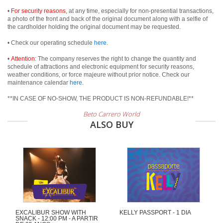
•
For security reasons
, at any time, especially for non-presential transactions,
a photo of the front and back of the original document along with a selfie of
the cardholder holding the original document may be requested.
• Check our operating schedule
here
.
•
Attention:
The company reserves the right to change the quantity and
schedule of attractions and electronic equipment for security reasons,
weather conditions, or force majeure without prior notice. Check our
maintenance calendar
here
.
**IN CASE OF NO-SHOW, THE PRODUCT IS NON-REFUNDABLE!**
Beto Carrero World
ALSO BUY
EXCALIBUR SHOW WITH
KELLY PASSPORT - 1 DIA
SNACK - 12:00 PM - A PARTIR