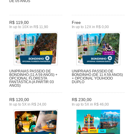
DE 05 ANOS
R$ 119,00
Free
In up to 10X in R$ 11,90
In up to 12X in R$ 0,00
UNIPRAIAS PASSEIO DE
UNIPRAIAS PASSEIO DE
BONDINHO (11 A 59 ANOS) +
BONDINHO (DE 11 A 59 ANOS)
OPCIONAL FLORESTA
+ OPCIONAL YOUHOOO
FANTÁSTICA (A PARTIR 03
DUPLO
ANOS)
R$ 120,00
R$ 230,00
In up to 5X in R$ 24,00
In up to 5X in R$ 46,00