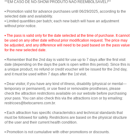
• Promotion valid for advance purchases until 06/29/2025, according to the
selected date and availability.
• Limited quantities per batch; each new batch will have an adjustment
without prior notice.
• The pass is valid only for the date selected at the time of purchase. It cannot
be used on any other date without prior modification request. The price may
be adjusted, and any difference will need to be paid based on the pass value
for the new selected date.
• Remember that the 2nd day is valid for use up to 7 days after the first visit
date (depending on the days the park is open within this period). Since this is
a unique product, no refund or credit voucher will be issued for the 2nd day,
and it must be used within 7 days after the 1st visit.
• Dear visitor, if you have any kind of illness, disability (physical or mental—
temporary or permanent), or use fixed or removable prostheses, please
check the attraction restrictions available on our website before purchasing
your pass. You can also check this via the attractions icon or by emailing:
restricoes@betocarrero.com.br.
• Each attraction has specific characteristics and technical standards that
must be followed for safety. Restrictions are based on the physical structure
of the user and their current health condition.
• Promotion is not cumulative with other promotions or discounts.