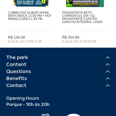
COMBO EXCALIBUR SHOW
PASSAPORTE BETO
WITH SNACK 12:00 PM + HOT
CARRERO 01 DIA + 01
WHEELS AREA 1:30 PM
PASSAPORTE CAPITÃO
GANCHO INTEGRAL 14H00
R$ 130,00
R$ 254,90
In up to 10X in R$ 13,00
In up to 10X in R$ 25,49
The park
Content
Questions
Benefits
Contact
Opening Hours
Parque - 10h às 20h